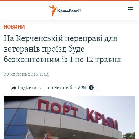
Доступність
посилання
Перейти
НОВИНИ
до
НОВИНИ
На Керченській переправі для
основного
ВОДА.КРИМ
матеріалу
ветеранів проїзд буде
ВІДЕО ТА ФОТО
Перейти
безкоштовним із 1 по 12 травня
до
ПОЛІТИКА
основної
30 квітень 2016, 17:16
БЛОГИ
навігації
Перейти
Поділитись
Читати без VPN
ПОГЛЯД
до
ІНТЕРВ'Ю
пошуку
ВСЕ ЗА ДЕНЬ
СПЕЦПРОЕКТИ
ЯК ОБІЙТИ БЛОКУВАННЯ
ДЕПОРТАЦІЯ