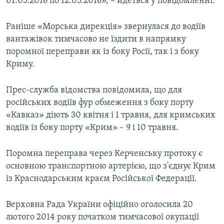
01.05.2016 по 12.05.2016», – йдеться у повідомленні.
Раніше «Морська дирекція» звернулася до водіїв
вантажівок тимчасово не їздити в напрямку
поромної переправи як із боку Росії, так і з боку
Криму.
Прес-служба відомства повідомила, що для
російських водіїв фур обмеження з боку порту
«Кавказ» діють 30 квітня і 1 травня, для кримських
водіїв із боку порту «Крим» – 9 і 10 травня.
Поромна переправа через Керченську протоку є
основною транспортною артерією, що з'єднує Крим
із Краснодарським краєм Російської Федерації.
Верховна Рада України офіційно оголосила 20
лютого 2014 року початком тимчасової окупації