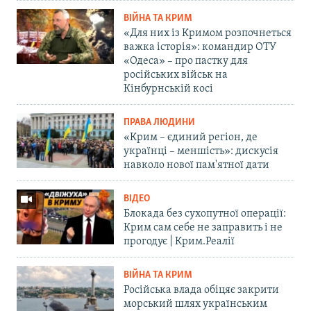
ВІЙНА ТА КРИМ
«Для них із Кримом розпочнеться
важка історія»: командир ОТУ
«Одеса» – про пастку для
російських військ на
Кінбурнській косі
ПРАВА ЛЮДИНИ
«Крим – єдиний регіон, де
українці – меншість»: дискусія
навколо нової пам'ятної дати
ВІДЕО
Блокада без сухопутної операції:
Крим сам себе не заправить і не
прогодує | Крим.Реалії
ВІЙНА ТА КРИМ
Російська влада обіцяє закрити
морський шлях українським