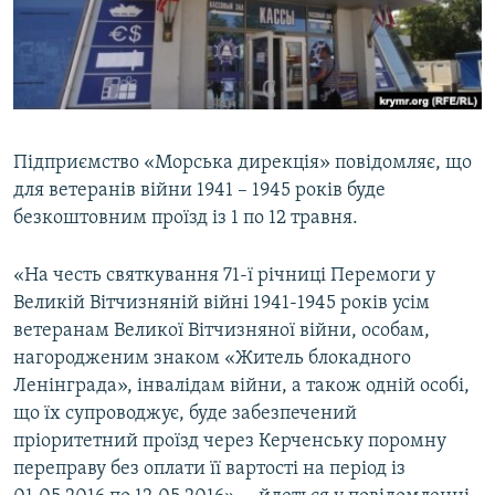
ВІДЕОУРОКИ «ELIFBE»
Русский
СВІДЧЕННЯ ОКУПАЦІЇ
Qırımtatar
УКРАЇНСЬКА ПРОБЛЕМА КРИМУ
ДОЛУЧАЙСЯ!
ІНФОГРАФІКА
Підприємство «Морська дирекція» повідомляє, що
для ветеранів війни 1941 – 1945 років буде
безкоштовним проїзд із 1 по 12 травня.
Усі сайти RFE/RL
«На честь святкування 71-ї річниці Перемоги у
Великій Вітчизняній війні 1941-1945 років усім
ветеранам Великої Вітчизняної війни, особам,
нагородженим знаком «Житель блокадного
Ленінграда», інвалідам війни, а також одній особі,
що їх супроводжує, буде забезпечений
пріоритетний проїзд через Керченську поромну
переправу без оплати її вартості на період із