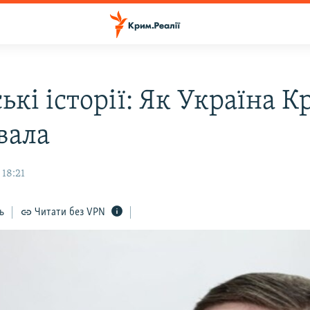
кі історії: Як Україна 
вала
 18:21
ь
Читати без VPN