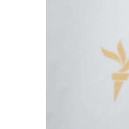
ВІДЕОУРОКИ «ELIFBE»
СВІДЧЕННЯ ОКУПАЦІЇ
УКРАЇНСЬКА ПРОБЛЕМА КРИМУ
ІНФОГРАФІКА