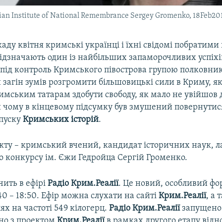
ian Institute of National Remembrance Sergey Gromenko, 18Feb20
аду квітня кримські українці і їхні свідомі побратими
ідзначають один із найбільших запаморочливих успіхі
я під контроль Кримського півострова групою полковни
 загін зумів розгромити більшовицькі сили в Криму, я
имським татарам здобути свободу, як мало не увійшов 
й чому в кінцевому підсумку був змушений повернутис
ипуску
Кримських історій
.
кту – кримський вчений, кандидат історичних наук, л
 конкурсу ім. Єжи Гедройца Сергій Громенко.
чить в ефірі
Радіо Крим.Реалії
. Це новий, особливий фо
:40 – 18:50. Ефір можна слухати на сайті
Крим.Реалії
, а
ях на частоті 549 кілогерц.
Радіо Крим.Реалії
запущен
но з проектом
Крим.Реалії
в рамках другого етапу від