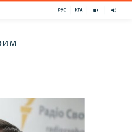
РУС
КТА
Крим