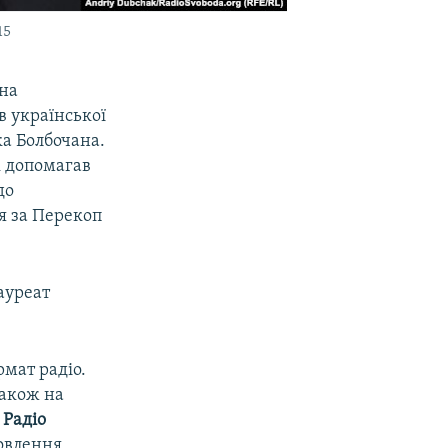
15
 на
в української
ка Болбочана.
к допомагав
до
я за Перекоп
ауреат
рмат радіо.
 також на
о
Радіо
новлення