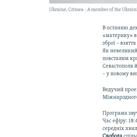
Ukraine, Crimea - A member of the Ukrain
В останню дек
«материку» в
зброї – взятт
Як невеликий
повсталим кр
Севастополя 
– у новому в
Ведучий прое
Міжнародного
Програма зву
Час ефіру: 18
середніх хвил
Свобода
спіль