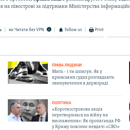
 на півострові за підтримки Міністерства інформацій
ь
Читати без VPN
Follow us
Print
ПРАВА ЛЮДИНИ
Мить – і ти шпигун. Як у
кримських судах розглядають
звинувачення в держзраді
ПОЛІТИКА
«Короткострокова акція
перетворилася на війну на
виснаження»: Як пропаганда РФ
у Криму пояснює невдачі «СВО»