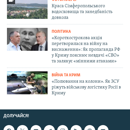
Краса Сімферопольського
водосховища та занедбаність
довкола
ПОЛІТИКА
«Короткострокова акція
перетворилася на війну на
виснаження»: Як пропаганда РФ
у Криму пояснює невдачі «СВО»
та залякує «мінними атаками»
ВІЙНА ТА КРИМ
«Полювання на колони». Як ЗСУ
ріжуть військову логістику Росії в
Криму
ДОЛУЧАЙСЯ!