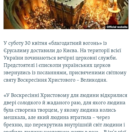
ВІДЕОУРОКИ «ELIFBE»
Русский
СВІДЧЕННЯ ОКУПАЦІЇ
Qırımtatar
УКРАЇНСЬКА ПРОБЛЕМА КРИМУ
ДОЛУЧАЙСЯ!
ІНФОГРАФІКА
У суботу 30 квітня «благодатний вогонь» із
Єрусалиму доставили до Києва. На території всієї
України починаються вечірні церковні служби.
Усі сайти RFE/RL
Предстоятелі і єпископи українських церков
звернулись із посланнями, присвяченими світлому
святу Воскресіння Христового – Великодня.
«У Воскресінні Христовому для людини відкрилися
двері солодкого й жаданого раю, для якого людина
була створена творцем, у якому людина колись
мешкала, але який людина втратила – через
брехню, що перекрутила внутрішній світ людини і