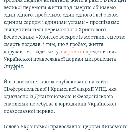
зробила людину нездатною жити в раю... В ім'я цієї
великої перемоги життя над смертю обіймемо
один одного, пробачимо один одного і всі разом –
єдиним серцем і єдиними устами – проспіваємо
священний гімн переможного Христового
Воскресіння: «Христос воскрес із мертвих, смертю
смерть подолав, і тим, що в гробах, життя
дарував...», – йдеться у
зверненні
предстоятеля
Української православної церкви митрополита
Онуфрія.
Його послання також опубліковано на сайті
Сімферопольської і Кримської єпархії УПЦ, яка
одночасно із Джанкойською й Феодосійською
єпархіями перебуває в юрисдикції Української
православної церкви.
Голова Української православної церкви Київського