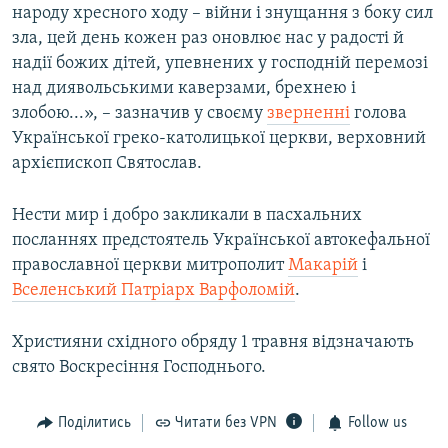
народу хресного ходу – війни і знущання з боку сил
зла, цей день кожен раз оновлює нас у радості й
надії божих дітей, упевнених у господній перемозі
над диявольськими каверзами, брехнею і
злобою...», – зазначив у своєму
зверненні
голова
Української греко-католицької церкви, верховний
архієпископ Святослав.
Нести мир і добро закликали в пасхальних
посланнях предстоятель Української автокефальної
православної церкви митрополит
Макарій
і
Вселенський Патріарх Варфоломій
.
Християни східного обряду 1 травня відзначають
свято Воскресіння Господнього.
Поділитись
Читати без VPN
Follow us