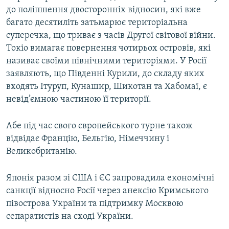
до поліпшення двосторонніх відносин, які вже
багато десятиліть затьмарює територіальна
суперечка, що триває з часів Другої світової війни.
Токіо вимагає повернення чотирьох островів, які
називає своїми північними територіями. У Росії
заявляють, що Південні Курили, до складу яких
входять Ітуруп, Кунашир, Шикотан та Хабомаї, є
невід’ємною частиною її території.
Абе під час свого європейського турне також
відвідає Францію, Бельгію, Німеччину і
Великобританію.
Японія разом зі США і ЄС запровадила економічні
санкції відносно Росії через анексію Кримського
півострова України та підтримку Москвою
сепаратистів на сході України.