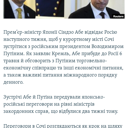
ВІДЕОУРОКИ «ELIFBE»
Русский
СВІДЧЕННЯ ОКУПАЦІЇ
Qırımtatar
УКРАЇНСЬКА ПРОБЛЕМА КРИМУ
Прем’єр-міністр Японії Сіндзо Абе відвідає Росію
ДОЛУЧАЙСЯ!
ІНФОГРАФІКА
наступного тижня, щоб у курортному місті Сочі
зустрітися з російським президентом Володимиром
Путіним. Як заявляє Кремль, Абе прибуде до Росії 6
травня й обговорить з Путіним торговельно-
Усі сайти RFE/RL
економічну співпрацю та інші економічні питання,
а також важливі питання міжнародного порядку
денного.
Зустрічі Абе й Путіна передували японсько-
російські переговори на рівні міністрів
закордонних справ, що відбулися два тижні тому.
Переговори в Сочі розглядаються як крок на шляху