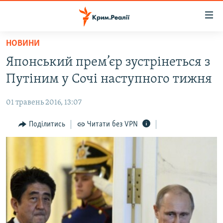
Доступність
посилання
Перейти
НОВИНИ
до
НОВИНИ
Японський прем’єр зустрінеться з
основного
ВОДА.КРИМ
матеріалу
Путіним у Сочі наступного тижня
ВІДЕО ТА ФОТО
Перейти
до
01 травень 2016, 13:07
ПОЛІТИКА
основної
БЛОГИ
Поділитись
Читати без VPN
навігації
Перейти
ПОГЛЯД
до
ІНТЕРВ'Ю
пошуку
ВСЕ ЗА ДЕНЬ
СПЕЦПРОЕКТИ
ЯК ОБІЙТИ БЛОКУВАННЯ
ДЕПОРТАЦІЯ