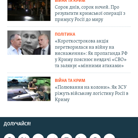
ВІЙНА ТА КРИМ
Сорок днів, сорок ночей. Про
результати кримської операції з
примусу Росії до миру
ПОЛІТИКА
«Короткострокова акція
перетворилася на війну на
виснаження»: Як пропаганда РФ
у Криму пояснює невдачі «СВО»
та залякує «мінними атаками»
ВІЙНА ТА КРИМ
«Полювання на колони». Як ЗСУ
ріжуть військову логістику Росії в
Криму
ДОЛУЧАЙСЯ!