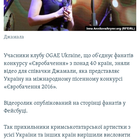
ВІДЕОУРОКИ «ELIFBE»
Русский
СВІДЧЕННЯ ОКУПАЦІЇ
Qırımtatar
УКРАЇНСЬКА ПРОБЛЕМА КРИМУ
Джамала
ДОЛУЧАЙСЯ!
ІНФОГРАФІКА
Учасники клубу OGAE Ukraine, що об'єднує фанатів
конкурсу «Євробачення» з понад 40 країн, зняли
Усі сайти RFE/RL
відео для співачки Джамали, яка представляє
Україну на міжнародному пісенному конкурсі
«Євробачення 2016».
Відеоролик опублікований на сторінці фанатів у
Фейсбуці.
Так прихильники кримськотатарської артистки з
усієї України та інших країн вирішили висловити