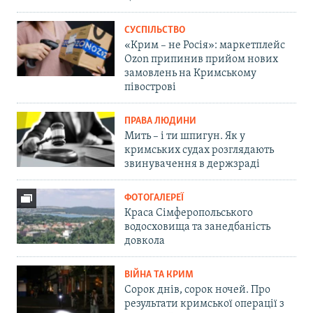
СУСПІЛЬСТВО
«Крим – не Росія»: маркетплейс
Ozon припинив прийом нових
замовлень на Кримському
півострові
ПРАВА ЛЮДИНИ
Мить – і ти шпигун. Як у
кримських судах розглядають
звинувачення в держзраді
ФОТОГАЛЕРЕЇ
Краса Сімферопольського
водосховища та занедбаність
довкола
ВІЙНА ТА КРИМ
Сорок днів, сорок ночей. Про
результати кримської операції з