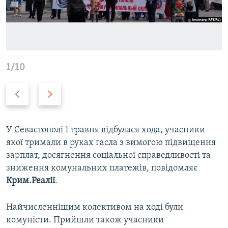
ВІДЕОУРОКИ «ELIFBE»
Русский
СВІДЧЕННЯ ОКУПАЦІЇ
Qırımtatar
УКРАЇНСЬКА ПРОБЛЕМА КРИМУ
ДОЛУЧАЙСЯ!
ІНФОГРАФІКА
1/10
Previous
Next
slide
slide
Усі сайти RFE/RL
У Севастополі 1 травня відбулася хода, учасники
якої тримали в руках гасла з вимогою підвищення
зарплат, досягнення соціальної справедливості та
зниження комунальних платежів, повідомляє
Крим.Реалії
.
Найчисленнішим колективом на ході були
комуністи. Прийшли також учасники