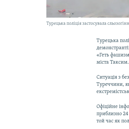
Турецька поліція застосувала сльозогінн
Турецька полі
демонстрантів
«Геть фашизм»
міста Таксим
Ситуація з б
Туреччини, як
екстремістсь
Офіційне інф
приблизно 24 
той час як по