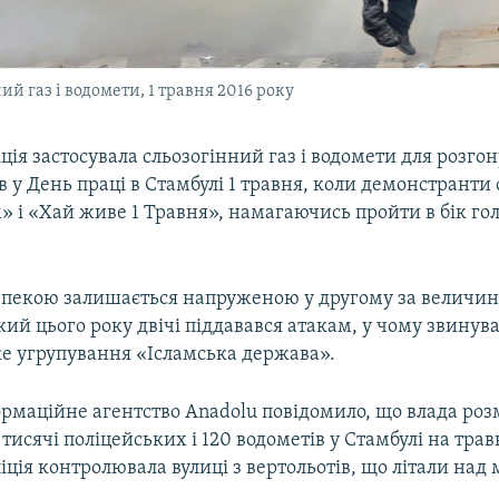
ий газ і водомети, 1 травня 2016 року
ція застосувала сльозогінний газ і водомети для розгон
 у День праці в Стамбулі 1 травня, коли демонстранти
 і «Хай живе 1 Травня», намагаючись пройти в бік го
.
езпекою залишається напруженою у другому за величин
ий цього року двічі піддавався атакам, у чому звинув
ке угрупування «Ісламська держава».
ормаційне агентство Anadolu повідомило, що влада роз
тисячі поліцейських і 120 водометів у Стамбулі на травн
ліція контролювала вулиці з вертольотів, що літали над 