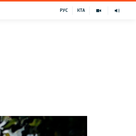
РУС
КТА