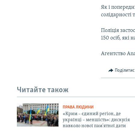
Як і поперед
солідарності 
Поліція засто
150 осіб, які
Агентство An
Поділитис
Читайте також
ПРАВА ЛЮДИНИ
«Крим – єдиний регіон, де
українці – меншість»: дискусія
навколо нової пам'ятної дати