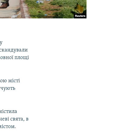
у
 скандували
ловної площі
ою місті
ачують
містила
еві свята, в
містом.