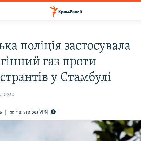
ька поліція застосувала
огінний газ проти
странтів у Стамбулі
, 10:00
ь
Читати без VPN