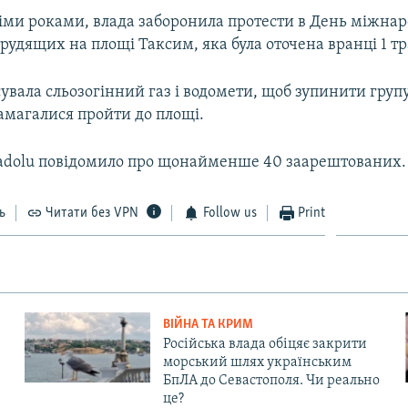
німи роками, влада заборонила протести в День міжнар
трудящих на площі Таксим, яка була оточена вранці 1 т
сувала сльозогінний газ і водомети, щоб зупинити груп
 намагалися пройти до площі.
adolu повідомило про щонайменше 40 заарештованих.
ь
Читати без VPN
Follow us
Print
ВІЙНА ТА КРИМ
Російська влада обіцяє закрити
морський шлях українським
БпЛА до Севастополя. Чи реально
це?