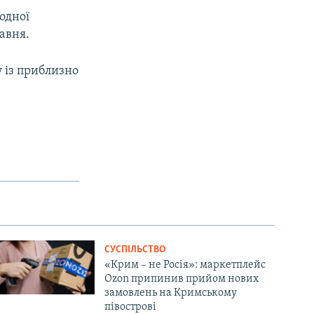
одної
равня.
у із приблизно
СУСПІЛЬСТВО
«Крим – не Росія»: маркетплейс
Ozon припинив прийом нових
замовлень на Кримському
півострові