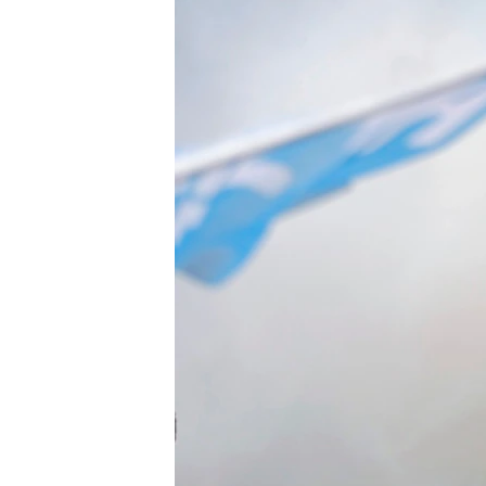
ВІДЕОУРОКИ «ELIFBE»
СВІДЧЕННЯ ОКУПАЦІЇ
УКРАЇНСЬКА ПРОБЛЕМА КРИМУ
ІНФОГРАФІКА