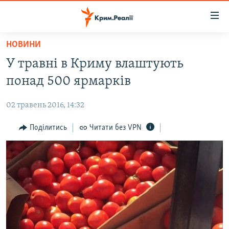
Доступність
посилання
Перейти
НОВИНИ
до
НОВИНИ
У травні в Криму влаштують
основного
ВОДА.КРИМ
матеріалу
понад 500 ярмарків
ВІДЕО ТА ФОТО
Перейти
до
02 травень 2016, 14:32
ПОЛІТИКА
основної
БЛОГИ
Поділитись
Читати без VPN
навігації
Перейти
ПОГЛЯД
до
ІНТЕРВ'Ю
пошуку
ВСЕ ЗА ДЕНЬ
СПЕЦПРОЕКТИ
ЯК ОБІЙТИ БЛОКУВАННЯ
ДЕПОРТАЦІЯ