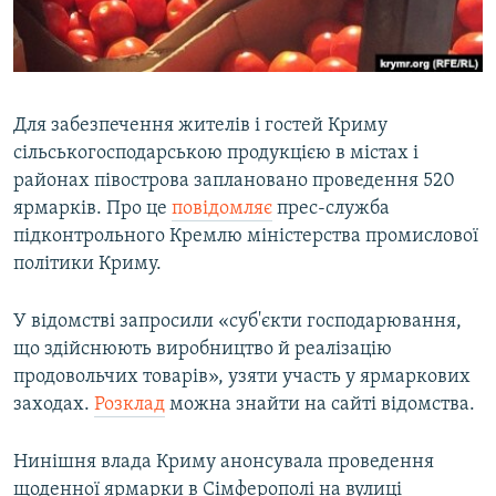
ВІДЕОУРОКИ «ELIFBE»
Русский
СВІДЧЕННЯ ОКУПАЦІЇ
Qırımtatar
УКРАЇНСЬКА ПРОБЛЕМА КРИМУ
Для забезпечення жителів і гостей Криму
ДОЛУЧАЙСЯ!
ІНФОГРАФІКА
сільськогосподарською продукцією в містах і
районах півострова заплановано проведення 520
ярмарків. Про це
повідомляє
прес-служба
підконтрольного Кремлю міністерства промислової
Усі сайти RFE/RL
політики Криму.
У відомстві запросили «суб'єкти господарювання,
що здійснюють виробництво й реалізацію
продовольчих товарів», узяти участь у ярмаркових
заходах.
Розклад
можна знайти на сайті відомства.
Нинішня влада Криму анонсувала проведення
щоденної ярмарки в Сімферополі на вулиці