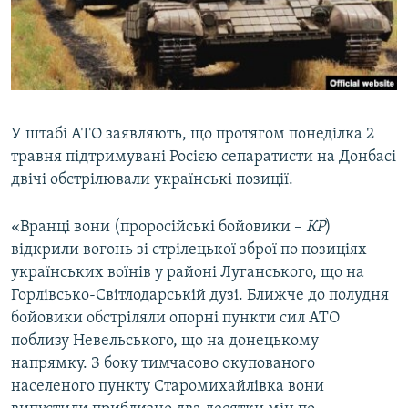
ВІДЕОУРОКИ «ELIFBE»
Русский
СВІДЧЕННЯ ОКУПАЦІЇ
Qırımtatar
УКРАЇНСЬКА ПРОБЛЕМА КРИМУ
ДОЛУЧАЙСЯ!
ІНФОГРАФІКА
У штабі АТО заявляють, що протягом понеділка 2
травня підтримувані Росією сепаратисти на Донбасі
двічі обстрілювали українські позиції.
Усі сайти RFE/RL
«Вранці вони (проросійські бойовики –
КР
)
відкрили вогонь зі стрілецької зброї по позиціях
українських воїнів у районі Луганського, що на
Горлівсько-Світлодарській дузі. Ближче до полудня
бойовики обстріляли опорні пункти сил АТО
поблизу Невельського, що на донецькому
напрямку. З боку тимчасово окупованого
населеного пункту Старомихайлівка вони