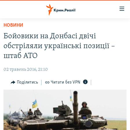
Доступність
посилання
Перейти
НОВИНИ
до
НОВИНИ
Бойовики на Донбасі двічі
основного
ВОДА.КРИМ
матеріалу
обстріляли українські позиції –
ВІДЕО ТА ФОТО
Перейти
штаб АТО
до
ПОЛІТИКА
основної
02 травень 2016, 21:10
БЛОГИ
навігації
Перейти
Поділитись
Читати без VPN
ПОГЛЯД
до
ІНТЕРВ'Ю
пошуку
ВСЕ ЗА ДЕНЬ
СПЕЦПРОЕКТИ
ЯК ОБІЙТИ БЛОКУВАННЯ
ДЕПОРТАЦІЯ