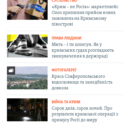
СУСПІЛЬСТВО
«Крим – не Росія»: маркетплейс
Ozon припинив прийом нових
замовлень на Кримському
півострові
ПРАВА ЛЮДИНИ
Мить – і ти шпигун. Як у
кримських судах розглядають
звинувачення в держзраді
ФОТОГАЛЕРЕЇ
Краса Сімферопольського
водосховища та занедбаність
довкола
ВІЙНА ТА КРИМ
Сорок днів, сорок ночей. Про
результати кримської операції з
примусу Росії до миру