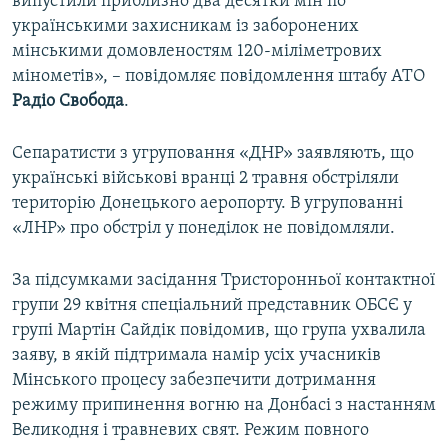
випустили приблизно два десятки мін по
українськими захисникам із заборонених
мінськими домовленостям 120-міліметрових
мінометів», – повідомляє повідомлення штабу АТО
Радіо Свобода
.
Сепаратисти з угруповання «ДНР» заявляють, що
українські військові вранці 2 травня обстріляли
територію Донецького аеропорту. В угрупованні
«ЛНР» про обстріл у понеділок не повідомляли.
За підсумками засідання Тристоронньої контактної
групи 29 квітня спеціальний представник ОБСЄ у
групі Мартін Сайдік повідомив, що група ухвалила
заяву, в якій підтримала намір усіх учасників
Мінського процесу забезпечити дотримання
режиму припинення вогню на Донбасі з настанням
Великодня і травневих свят. Режим повного