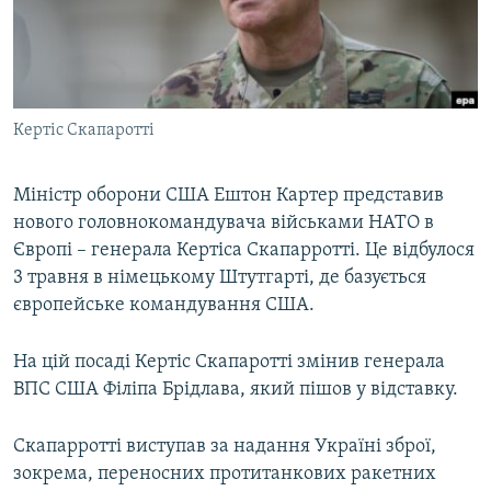
ВІДЕОУРОКИ «ELIFBE»
Русский
СВІДЧЕННЯ ОКУПАЦІЇ
Qırımtatar
УКРАЇНСЬКА ПРОБЛЕМА КРИМУ
Кертіс Скапаротті
ДОЛУЧАЙСЯ!
ІНФОГРАФІКА
Міністр оборони США Ештон Картер представив
нового головнокомандувача військами НАТО в
Усі сайти RFE/RL
Європі – генерала Кертіса Скапарротті. Це відбулося
3 травня в німецькому Штутгарті, де базується
європейське командування США.
На цій посаді Кертіс Скапаротті змінив генерала
ВПС США Філіпа Брідлава, який пішов у відставку.
Скапарротті виступав за надання Україні зброї,
зокрема, переносних протитанкових ракетних