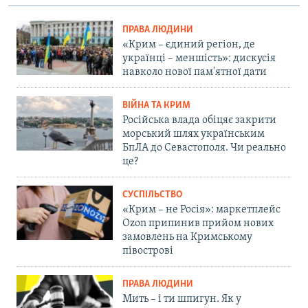
ПРАВА ЛЮДИНИ
«Крим – єдиний регіон, де
українці – меншість»: дискусія
навколо нової пам'ятної дати
ВІЙНА ТА КРИМ
Російська влада обіцяє закрити
морський шлях українським
БпЛА до Севастополя. Чи реально
це?
СУСПІЛЬСТВО
«Крим – не Росія»: маркетплейс
Ozon припинив прийом нових
замовлень на Кримському
півострові
ПРАВА ЛЮДИНИ
Мить – і ти шпигун. Як у