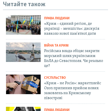
Читайте також
ПРАВА ЛЮДИНИ
«Крим – єдиний регіон, де
українці – меншість»: дискусія
навколо нової пам'ятної дати
ВІЙНА ТА КРИМ
Російська влада обіцяє закрити
морський шлях українським
БпЛА до Севастополя. Чи реально
це?
СУСПІЛЬСТВО
«Крим – не Росія»: маркетплейс
Ozon припинив прийом нових
замовлень на Кримському
півострові
ПРАВА ЛЮДИНИ