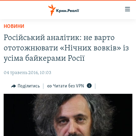
Доступність
посилання
Перейти
НОВИНИ
до
НОВИНИ
Російський аналітик: не варто
основного
ВОДА.КРИМ
матеріалу
ототожнювати «Нічних вовків» із
ВІДЕО ТА ФОТО
Перейти
усіма байкерами Росії
до
ПОЛІТИКА
основної
04 травень 2016, 10:03
БЛОГИ
навігації
Перейти
Поділитись
Читати без VPN
ПОГЛЯД
до
ІНТЕРВ'Ю
пошуку
ВСЕ ЗА ДЕНЬ
СПЕЦПРОЕКТИ
ЯК ОБІЙТИ БЛОКУВАННЯ
ДЕПОРТАЦІЯ