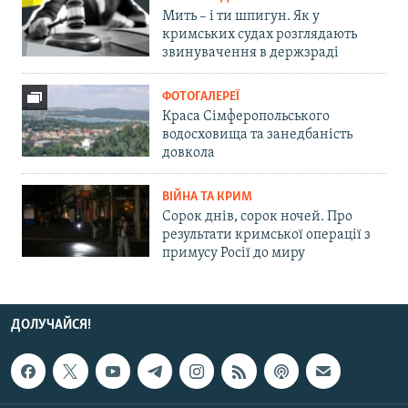
Мить – і ти шпигун. Як у
кримських судах розглядають
звинувачення в держзраді
ФОТОГАЛЕРЕЇ
Краса Сімферопольського
водосховища та занедбаність
довкола
ВІЙНА ТА КРИМ
Сорок днів, сорок ночей. Про
результати кримської операції з
примусу Росії до миру
ДОЛУЧАЙСЯ!