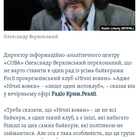
ВІДЕОУРОКИ «ELIFBE»
Русский
СВІДЧЕННЯ ОКУПАЦІЇ
Qırımtatar
УКРАЇНСЬКА ПРОБЛЕМА КРИМУ
Олександр Верховський
ДОЛУЧАЙСЯ!
ІНФОГРАФІКА
Директор інформаційно-аналітичного центру
«СОВА» Олександр Верховський переконаний, що
Усі сайти RFE/RL
не варто ставити в один ряд із усіма байкерами
Росії прокремлівський клуб «Нічні вовки». «Адже
«Нічні вовки» – «лише один мотоклуб», – сказав він
у вечірньому ефірі
Радіо Крим.Реалії
.
«Треба сказати, що «Нічні вовки» – це не всі
байкери, а один такий клуб, а є інші, які набагато
більші за цих самих байкерів, які політикою не
займаються. Але ось є така особливість, що ця група