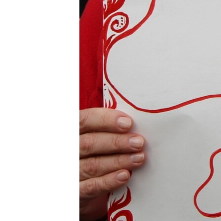
ВІДЕОУРОКИ «ELIFBE»
СВІДЧЕННЯ ОКУПАЦІЇ
УКРАЇНСЬКА ПРОБЛЕМА КРИМУ
ІНФОГРАФІКА