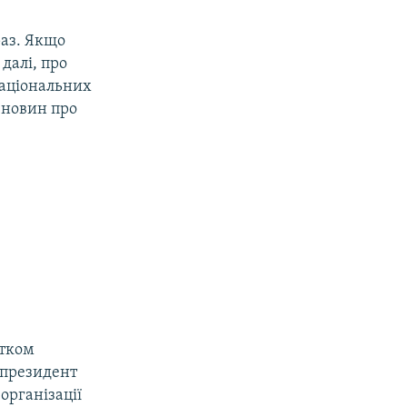
раз. Якщо
 далі, про
національних
а новин про
атком
у президент
організації