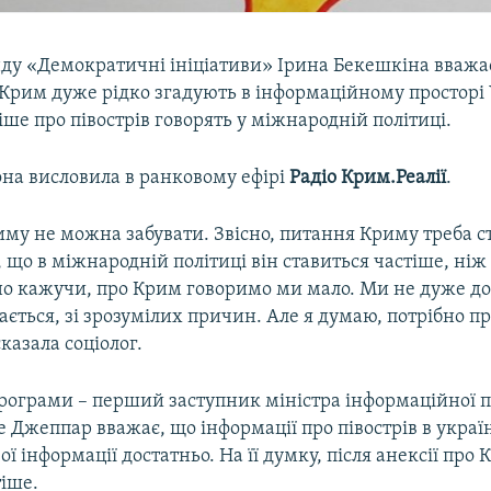
ду «Демократичні ініціативи» Ірина Бекешкіна вважа
Крим дуже рідко згадують в інформаційному просторі 
іше про півострів говорять у міжнародній політиці.
она висловила в ранковому ефірі
Радіо Крим.Реалії
.
му не можна забувати. Звісно, питання Криму треба с
, що в міжнародній політиці він ставиться частіше, ніж
сно кажучи, про Крим говоримо ми мало. Ми не дуже до
ається, зі зрозумілих причин. Але я думаю, потрібно пр
сказала соціолог.
програми – перший заступник міністра інформаційної 
 Джеппар вважає, що інформації про півострів в укра
ої інформації достатньо. На її думку, після анексії про
тіше.