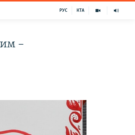
РУС
КТА
рим –