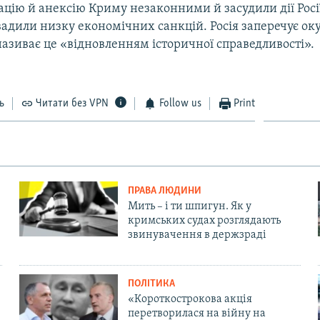
цію й анексію Криму незаконними й засудили дії Росі
вадили низку економічних санкцій. Росія заперечує ок
називає це «відновленням історичної справедливості».
ь
Читати без VPN
Follow us
Print
ПРАВА ЛЮДИНИ
Мить – і ти шпигун. Як у
кримських судах розглядають
звинувачення в держзраді
ПОЛІТИКА
«Короткострокова акція
перетворилася на війну на