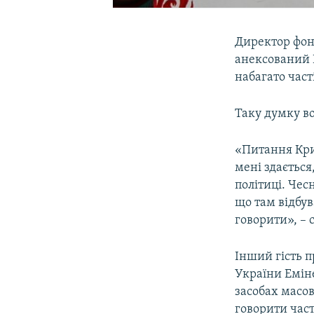
Директор фон
анексований 
набагато част
Таку думку в
«Питання Кри
мені здається
політиці. Че
що там відбув
говорити», – 
Інший гість 
України Еміне
засобах масов
говорити час