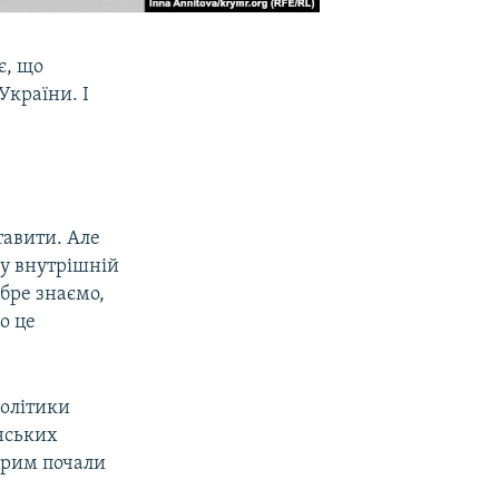
є, що
України. І
тавити. Але
 у внутрішній
бре знаємо,
о це
політики
їнських
 Крим почали