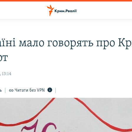
аїні мало говорять про К
рт
 13:14
ь
Читати без VPN