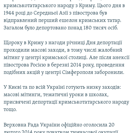
кримськотатарського народу з Криму. Цього дня в
1944 році до Середньої Азії з півострова був
відправлений перший ешелон кримських татар.
Загалом було депортовано понад 180 тисяч осіб.
Щороку в Криму з нагоди річниці Дня депортації
проходили масові заходи, в тому числі жалобний
мітинг у центрі кримської столиці. Але після анексії
півострова Росією в березні 2014 року, проведення
подібних акцій у центрі Сімферополя заборонили.
У Києві та по всій Україні готують низку заходів:
масові мітинги, тематичні уроки в школах,
присвячені депортації кримськотатарського народу
тощо.
Верховна Рада України офіційно оголосила 20
лютого 2014 року початком тимчасової окупації