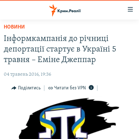
Доступність
посилання
Перейти
НОВИНИ
до
НОВИНИ
Інформкампанія до річниці
основного
ВОДА.КРИМ
матеріалу
депортації стартує в Україні 5
ВІДЕО ТА ФОТО
Перейти
травня – Еміне Джеппар
до
ПОЛІТИКА
основної
04 травень 2016, 19:36
БЛОГИ
навігації
Перейти
Поділитись
Читати без VPN
ПОГЛЯД
до
ІНТЕРВ'Ю
пошуку
ВСЕ ЗА ДЕНЬ
СПЕЦПРОЕКТИ
ЯК ОБІЙТИ БЛОКУВАННЯ
ДЕПОРТАЦІЯ