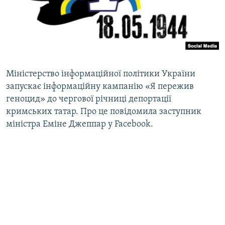
ВІДЕОУРОКИ «ELIFBE»
Русский
СВІДЧЕННЯ ОКУПАЦІЇ
Qırımtatar
УКРАЇНСЬКА ПРОБЛЕМА КРИМУ
ДОЛУЧАЙСЯ!
ІНФОГРАФІКА
Міністерство інформаційної політики України
запускає інформаційну кампанію «Я пережив
геноцид» до чергової річниці депортації
Усі сайти RFE/RL
кримських татар. Про це повідомила заступник
міністра Еміне Джеппар у Facebook.