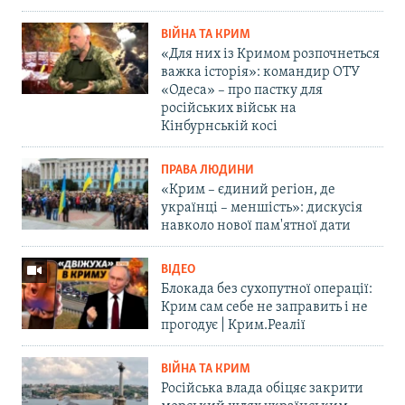
ВІЙНА ТА КРИМ
«Для них із Кримом розпочнеться
важка історія»: командир ОТУ
«Одеса» – про пастку для
російських військ на
Кінбурнській косі
ПРАВА ЛЮДИНИ
«Крим – єдиний регіон, де
українці – меншість»: дискусія
навколо нової пам'ятної дати
ВІДЕО
Блокада без сухопутної операції:
Крим сам себе не заправить і не
прогодує | Крим.Реалії
ВІЙНА ТА КРИМ
Російська влада обіцяє закрити