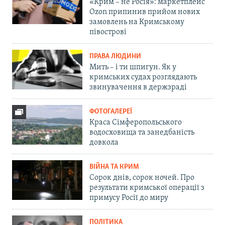
«Крим – не Росія»: маркетплейс
Ozon припинив прийом нових
замовлень на Кримському
півострові
ПРАВА ЛЮДИНИ
Мить – і ти шпигун. Як у
кримських судах розглядають
звинувачення в держзраді
ФОТОГАЛЕРЕЇ
Краса Сімферопольського
водосховища та занедбаність
довкола
ВІЙНА ТА КРИМ
Сорок днів, сорок ночей. Про
результати кримської операції з
примусу Росії до миру
ПОЛІТИКА