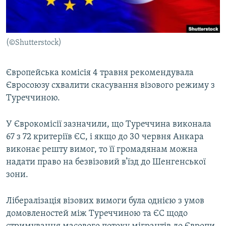
ВІДЕОУРОКИ «ELIFBE»
Русский
СВІДЧЕННЯ ОКУПАЦІЇ
Qırımtatar
(©Shutterstock)
УКРАЇНСЬКА ПРОБЛЕМА КРИМУ
ДОЛУЧАЙСЯ!
ІНФОГРАФІКА
Європейська комісія 4 травня рекомендувала
Євросоюзу схвалити скасування візового режиму з
Туреччиною.
Усі сайти RFE/RL
У Єврокомісії зазначили, що Туреччина виконала
67 з 72 критеріїв ЄС, і якщо до 30 червня Анкара
виконає решту вимог, то її громадянам можна
надати право на безвізовий в’їзд до Шенгенської
зони.
Лібералізація візових вимоги була однією з умов
домовленостей між Туреччиною та ЄС щодо