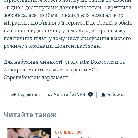
стримування масового потоку мігрантів до Європи.
Згідно з досягнутими домовленостями, Туреччина
зобов’язалася приймати назад усіх нелегальних
мігрантів, що в’їхали з її території до Греції, в обмін
на фінансову допомогу у 6 мільярдів євро і низку
політичних пільг, у тому числі скасування візового
режиму з країнами Шенгенської зони.
Для набрання чинності, угоду між Брюсселем та
Анкарою мають схвалити країни ЄС і
Європейський парламент.
Поділитись
Читати без VPN
Follow us
Читайте також
СУСПІЛЬСТВО