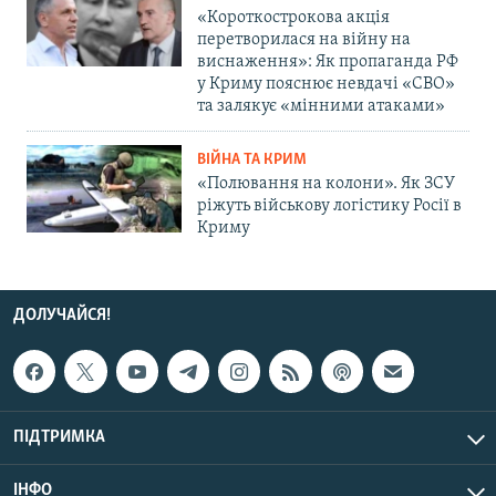
«Короткострокова акція
перетворилася на війну на
виснаження»: Як пропаганда РФ
у Криму пояснює невдачі «СВО»
та залякує «мінними атаками»
ВІЙНА ТА КРИМ
«Полювання на колони». Як ЗСУ
ріжуть військову логістику Росії в
Криму
ДОЛУЧАЙСЯ!
ПІДТРИМКА
ІНФО