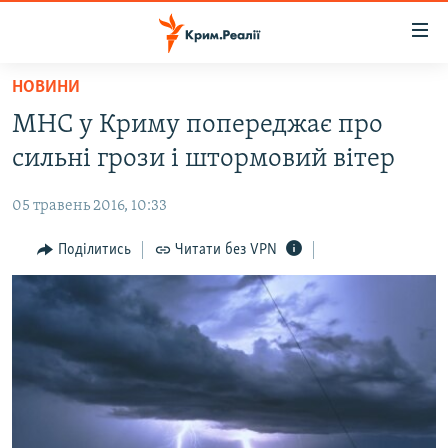
Доступність
посилання
Перейти
НОВИНИ
до
НОВИНИ
МНС у Криму попереджає про
основного
ВОДА.КРИМ
матеріалу
сильні грози і штормовий вітер
ВІДЕО ТА ФОТО
Перейти
до
05 травень 2016, 10:33
ПОЛІТИКА
основної
БЛОГИ
Поділитись
Читати без VPN
навігації
Перейти
ПОГЛЯД
до
ІНТЕРВ'Ю
пошуку
ВСЕ ЗА ДЕНЬ
СПЕЦПРОЕКТИ
ЯК ОБІЙТИ БЛОКУВАННЯ
ДЕПОРТАЦІЯ