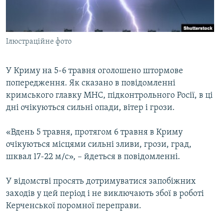
ВІДЕОУРОКИ «ELIFBE»
Русский
СВІДЧЕННЯ ОКУПАЦІЇ
Qırımtatar
Ілюстраційне фото
УКРАЇНСЬКА ПРОБЛЕМА КРИМУ
ДОЛУЧАЙСЯ!
ІНФОГРАФІКА
У Криму на 5-6 травня оголошено штормове
попередження. Як сказано в повідомленні
кримського главку МНС, підконтрольного Росії, в ці
Усі сайти RFE/RL
дні очікуються сильні опади, вітер і грози.
«Вдень 5 травня, протягом 6 травня в Криму
очікуються місцями сильні зливи, грози, град,
шквал 17-22 м/с», – йдеться в повідомленні.
У відомстві просять дотримуватися запобіжних
заходів у цей період і не виключають збої в роботі
Керченської поромної переправи.