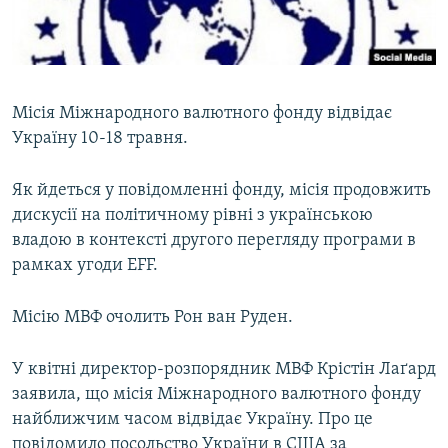
ВІДЕОУРОКИ «ELIFBE»
Русский
СВІДЧЕННЯ ОКУПАЦІЇ
Qırımtatar
УКРАЇНСЬКА ПРОБЛЕМА КРИМУ
Місія Міжнародного валютного фонду відвідає
ДОЛУЧАЙСЯ!
ІНФОГРАФІКА
Україну 10-18 травня.
Як йдеться у повідомленні фонду, місія продовжить
дискусії на політичному рівні з українською
Усі сайти RFE/RL
владою в контексті другого перегляду програми в
рамках угоди EFF.
Місію МВФ очолить Рон ван Руден.
У квітні директор-розпорядник МВФ Крістін Лаґард
заявила, що місія Міжнародного валютного фонду
найближчим часом відвідає Україну. Про це
повідомило посольство України в США за