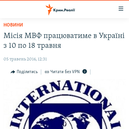
Доступність
посилання
Перейти
НОВИНИ
до
НОВИНИ
Місія МВФ працюватиме в Україні
основного
ВОДА.КРИМ
матеріалу
з 10 по 18 травня
ВІДЕО ТА ФОТО
Перейти
до
05 травень 2016, 12:31
ПОЛІТИКА
основної
БЛОГИ
Поділитись
Читати без VPN
навігації
Перейти
ПОГЛЯД
до
ІНТЕРВ'Ю
пошуку
ВСЕ ЗА ДЕНЬ
СПЕЦПРОЕКТИ
ЯК ОБІЙТИ БЛОКУВАННЯ
ДЕПОРТАЦІЯ