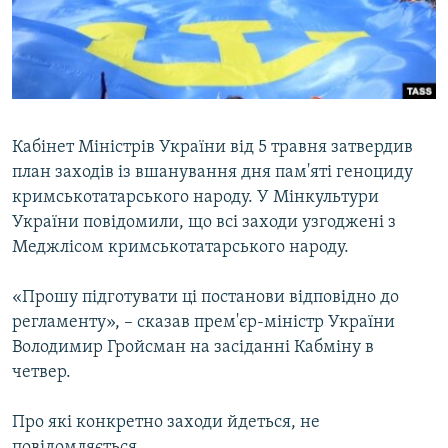
ВІДЕОУРОКИ «ELIFBE»
Русский
СВІДЧЕННЯ ОКУПАЦІЇ
Qırımtatar
УКРАЇНСЬКА ПРОБЛЕМА КРИМУ
ДОЛУЧАЙСЯ!
ІНФОГРАФІКА
Кабінет Міністрів України від 5 травня затвердив
план заходів із вшанування дня пам'яті геноциду
кримськотатарського народу. У Мінкультури
Усі сайти RFE/RL
України повідомили, що всі заходи узгоджені з
Меджлісом кримськотатарського народу.
«Прошу підготувати ці постанови відповідно до
регламенту», – сказав прем'єр-міністр України
Володимир Гройсман на засіданні Кабміну в
четвер.
Про які конкретно заходи йдеться, не
повідомляється.