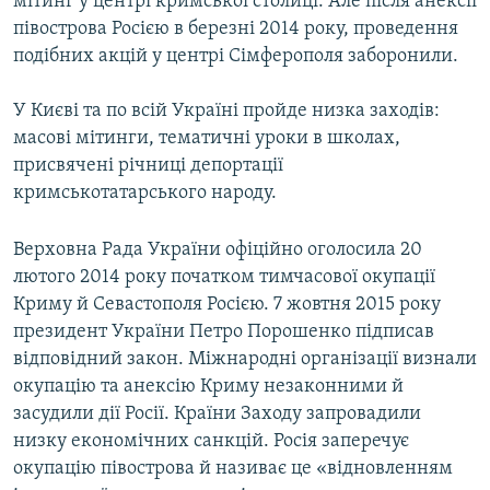
мітинг у центрі кримської столиці. Але після анексії
півострова Росією в березні 2014 року, проведення
подібних акцій у центрі Сімферополя заборонили.
У Києві та по всій Україні пройде низка заходів:
масові мітинги, тематичні уроки в школах,
присвячені річниці депортації
кримськотатарського народу.
Верховна Рада України офіційно оголосила 20
лютого 2014 року початком тимчасової окупації
Криму й Севастополя Росією. 7 жовтня 2015 року
президент України Петро Порошенко підписав
відповідний закон. Міжнародні організації визнали
окупацію та анексію Криму незаконними й
засудили дії Росії. Країни Заходу запровадили
низку економічних санкцій. Росія заперечує
окупацію півострова й називає це «відновленням