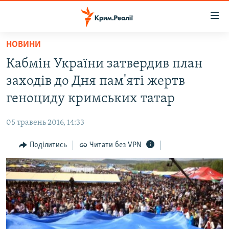
Доступність
посилання
Перейти
НОВИНИ
до
НОВИНИ
Кабмін України затвердив план
основного
ВОДА.КРИМ
матеріалу
заходів до Дня пам'яті жертв
ВІДЕО ТА ФОТО
Перейти
геноциду кримських татар
до
ПОЛІТИКА
основної
05 травень 2016, 14:33
БЛОГИ
навігації
Перейти
Поділитись
Читати без VPN
ПОГЛЯД
до
ІНТЕРВ'Ю
пошуку
ВСЕ ЗА ДЕНЬ
СПЕЦПРОЕКТИ
ЯК ОБІЙТИ БЛОКУВАННЯ
ДЕПОРТАЦІЯ