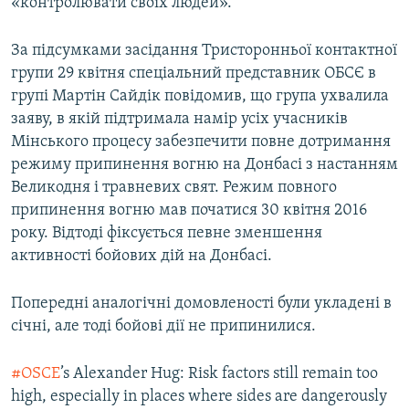
«контролювати своїх людей».
За підсумками засідання Тристоронньої контактної
групи 29 квітня спеціальний представник ОБСЄ в
групі Мартін Сайдік повідомив, що група ухвалила
заяву, в якій підтримала намір усіх учасників
Мінського процесу забезпечити повне дотримання
режиму припинення вогню на Донбасі з настанням
Великодня і травневих свят. Режим повного
припинення вогню мав початися 30 квітня 2016
року. Відтоді фіксується певне зменшення
активності бойових дій на Донбасі.
Попередні аналогічні домовленості були укладені в
січні, але тоді бойові дії не припинилися.
#OSCE
’s Alexander Hug: Risk factors still remain too
high, especially in places where sides are dangerously