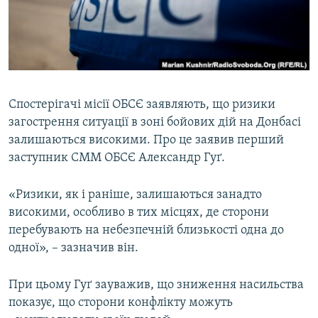
ВІДЕОУРОКИ «ELIFBE»
Русский
СВІДЧЕННЯ ОКУПАЦІЇ
Qırımtatar
УКРАЇНСЬКА ПРОБЛЕМА КРИМУ
ДОЛУЧАЙСЯ!
ІНФОГРАФІКА
Спостерігачі місії ОБСЄ заявляють, що ризики
загострення ситуації в зоні бойових дій на Донбасі
залишаються високими. Про це заявив перший
Усі сайти RFE/RL
заступник СММ ОБСЄ Александр Гуґ.
«Ризики, як і раніше, залишаються занадто
високими, особливо в тих місцях, де сторони
перебувають на небезпечній близькості одна до
одної», – зазначив він.
При цьому Гуґ зауважив, що зниження насильства
показує, що сторони конфлікту можуть