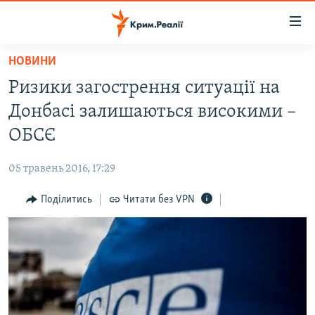
Доступність
посилання
Перейти
НОВИНИ
до
НОВИНИ
Ризики загострення ситуації на
основного
ВОДА.КРИМ
матеріалу
Донбасі залишаються високими –
ВІДЕО ТА ФОТО
Перейти
ОБСЄ
до
ПОЛІТИКА
основної
05 травень 2016, 17:29
БЛОГИ
навігації
Перейти
Поділитись
Читати без VPN
ПОГЛЯД
до
ІНТЕРВ'Ю
пошуку
ВСЕ ЗА ДЕНЬ
СПЕЦПРОЕКТИ
ЯК ОБІЙТИ БЛОКУВАННЯ
ДЕПОРТАЦІЯ