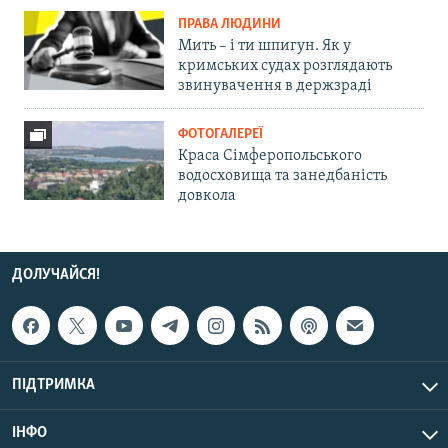
ПРАВА ЛЮДИНИ
Мить – і ти шпигун. Як у
кримських судах розглядають
звинувачення в держзраді
ФОТОГАЛЕРЕЇ
Краса Сімферопольського
водосховища та занедбаність
довкола
ДОЛУЧАЙСЯ!
ПІДТРИМКА
ІНФО