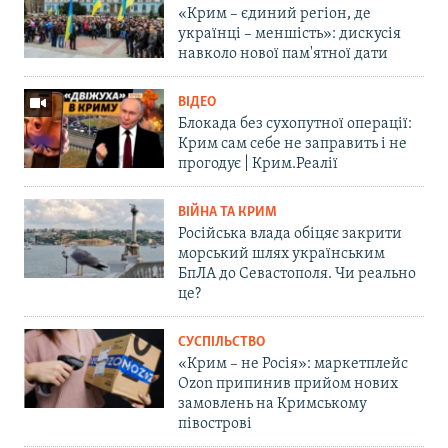
«Крим – єдиний регіон, де
українці – меншість»: дискусія
навколо нової пам'ятної дати
ВІДЕО
Блокада без сухопутної операції:
Крим сам себе не заправить і не
прогодує | Крим.Реалії
ВІЙНА ТА КРИМ
Російська влада обіцяє закрити
морський шлях українським
БпЛА до Севастополя. Чи реально
це?
СУСПІЛЬСТВО
«Крим – не Росія»: маркетплейс
Ozon припинив прийом нових
замовлень на Кримському
півострові