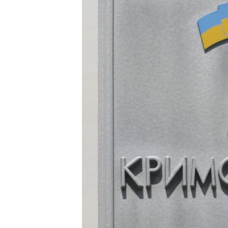
ВІДЕОУРОКИ «ELIFBE»
СВІДЧЕННЯ ОКУПАЦІЇ
УКРАЇНСЬКА ПРОБЛЕМА КРИМУ
ІНФОГРАФІКА