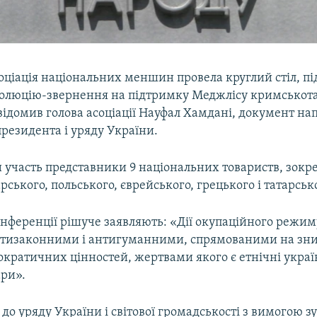
оціація національних меншин провела круглий стіл, пі
олюцію-звернення на підтримку Меджлісу кримськот
відомив голова асоціації Науфал Хамдані, документ на
резидента і уряду України.
и участь представники 9 національних товариств, зокр
ського, польського, єврейського, грецького і татарськ
нференції рішуче заявляють: «Дії окупаційного режим
отизаконними і антигуманними, спрямованими на з
ократичних цінностей, жертвами якого є етнічні украї
ари».
до уряду України і світової громадськості з вимогою 