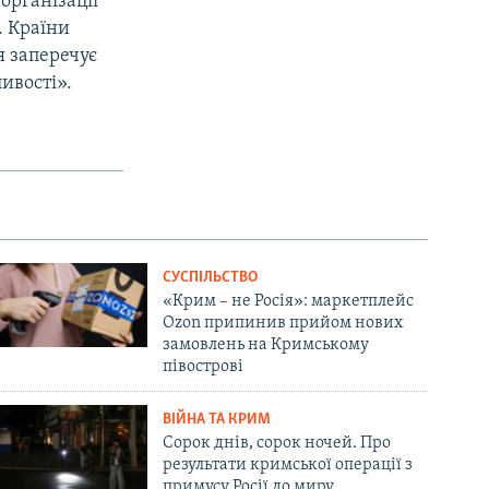
організації
. Країни
я заперечує
ивості».
СУСПІЛЬСТВО
«Крим – не Росія»: маркетплейс
Ozon припинив прийом нових
замовлень на Кримському
півострові
ВІЙНА ТА КРИМ
Сорок днів, сорок ночей. Про
результати кримської операції з
примусу Росії до миру