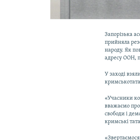
Запорізька ас
прийняла рез
народу. Як по
адресу ООН, п
У заході взял
кримськотатар
«Учасники ко
вважаємо пр
свободи і дем
кримські тат
«Звертаємося 