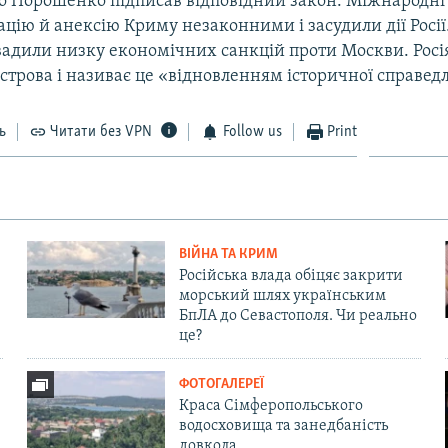
о Порошенко підписав відповідний закон. Міжнародні 
цію й анексію Криму незаконними і засудили дії Росії
вадили низку економічних санкцій проти Москви. Росі
строва і називає це «відновленням історичної справедл
ь
Читати без VPN
Follow us
Print
ВІЙНА ТА КРИМ
Російська влада обіцяє закрити
морський шлях українським
БпЛА до Севастополя. Чи реально
це?
ФОТОГАЛЕРЕЇ
Краса Сімферопольського
водосховища та занедбаність
довкола