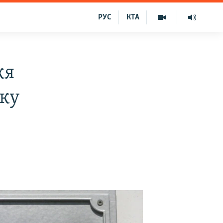
РУС
КТА
жя
мку