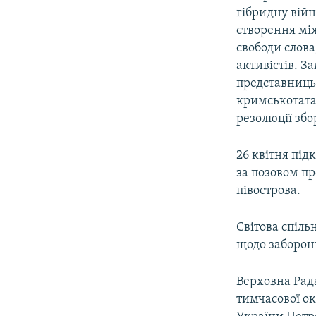
гібридну вій
створення мі
свободи слова
активістів. 
представниць
кримськотата
резолюції збо
26 квітня пі
за позовом пр
півострова.
Світова спіль
щодо заборони
Верховна Рада
тимчасової ок