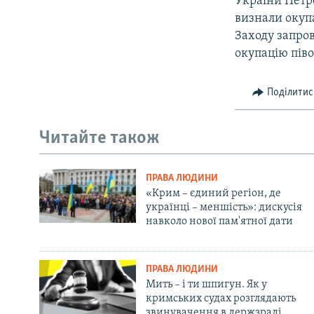
України Петр
визнали окупа
Заходу запро
окупацію піво
Поділитис
Читайте також
ПРАВА ЛЮДИНИ
«Крим – єдиний регіон, де
українці – меншість»: дискусія
навколо нової пам'ятної дати
ПРАВА ЛЮДИНИ
Мить – і ти шпигун. Як у
кримських судах розглядають
звинувачення в держзраді