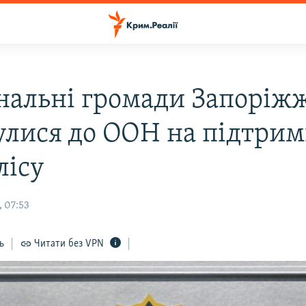
нальні громади Запоріж
улися до ООН на підтри
ісу
, 07:53
ь
Читати без VPN