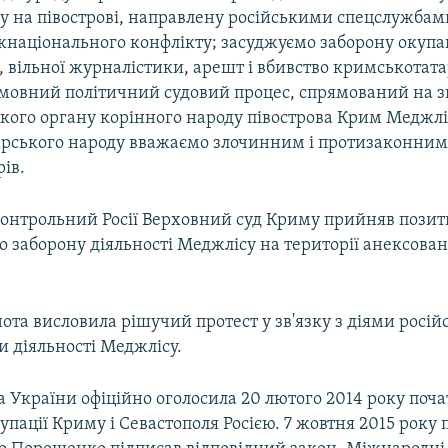
ну на півострові, направлену російськими спецслужбам
жнаціонального конфлікту; засуджуємо заборону окуп
, вільної журналістики, арешт і вбивство кримськотат
Замовний політичний судовий процес, спрямований на
кого органу корінного народу півострова Крим Меджлі
рського народу вважаємо злочинним і протизаконним»,
рів.
дконтрольний Росії Верховний суд Криму прийняв пози
о заборону діяльності Меджлісу на території анексова
нота висловила рішучий протест у зв'язку з діями росій
 діяльності Меджлісу.
 України офіційно оголосила 20 лютого 2014 року поч
упації Криму і Севастополя Росією. 7 жовтня 2015 року