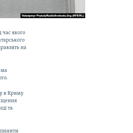
д час якого
атарського
правлять на
ема
ого.
у в Криму
нищення
нці та
зупинити