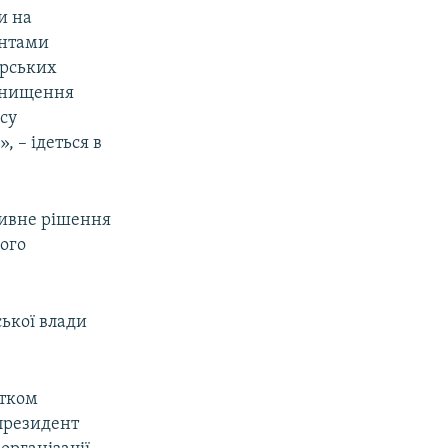
и на
антами
арських
 знищення
су
 – ідеться в
тивне рішення
ного
ської влади
атком
 президент