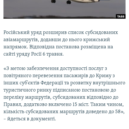
ВІДЕОУРОКИ «ELIFBE»
Русский
СВІДЧЕННЯ ОКУПАЦІЇ
Qırımtatar
УКРАЇНСЬКА ПРОБЛЕМА КРИМУ
Російський уряд розширив список субсидованих
ДОЛУЧАЙСЯ!
ІНФОГРАФІКА
авіамаршрутів, додавши до нього кримський
напрямок. Відповідна постанова розміщена на
сайті уряду Росії 6 травня.
Усі сайти RFE/RL
«З метою забезпечення доступності послуг з
повітряного перевезення пасажирів до Криму з
інших суб'єктів Федерації та розвитку внутрішнього
туристичного ринку підписаною постановою до
переліку маршрутів, субсидованих відповідно до
Правил, додатково включено 15 міст. Таким чином,
кількість субсидованих маршрутів доведено до 58»,
– йдеться в документі.