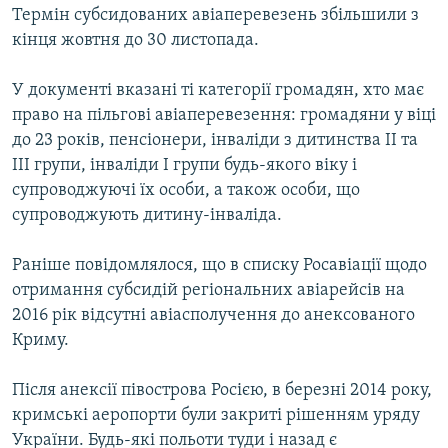
Термін субсидованих авіаперевезень збільшили з
кінця жовтня до 30 листопада.
У документі вказані ті категорії громадян, хто має
право на пільгові авіаперевезення: громадяни у віці
до 23 років, пенсіонери, інваліди з дитинства II та
III групи, інваліди I групи будь-якого віку і
супроводжуючі їх особи, а також особи, що
супроводжують дитину-інваліда.
Раніше повідомлялося, що в списку Росавіації щодо
отримання субсидій регіональних авіарейсів на
2016 рік відсутні авіасполучення до анексованого
Криму.
Після анексії півострова Росією, в березні 2014 року,
кримські аеропорти були закриті рішенням уряду
України. Будь-які польоти туди і назад є