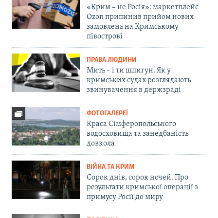
«Крим – не Росія»: маркетплейс
Ozon припинив прийом нових
замовлень на Кримському
півострові
ПРАВА ЛЮДИНИ
Мить – і ти шпигун. Як у
кримських судах розглядають
звинувачення в держзраді
ФОТОГАЛЕРЕЇ
Краса Сімферопольського
водосховища та занедбаність
довкола
ВІЙНА ТА КРИМ
Сорок днів, сорок ночей. Про
результати кримської операції з
примусу Росії до миру