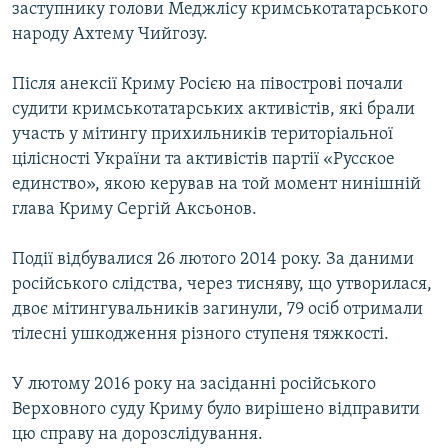
заступнику голови Меджлісу кримськотатарського
народу Ахтему Чийгозу.
Після анексії Криму Росією на півострові почали
судити кримськотатарських активістів, які брали
участь у мітингу прихильників територіальної
цілісності України та активістів партії «Русское
единство», якою керував на той момент нинішній
глава Криму Сергій Аксьонов.
Події відбувалися 26 лютого 2014 року. За даними
російського слідства, через тисняву, що утворилася,
двоє мітингувальників загинули, 79 осіб отримали
тілесні ушкодження різного ступеня тяжкості.
У лютому 2016 року на засіданні російського
Верховного суду Криму було вирішено відправити
цю справу на дорозслідування.