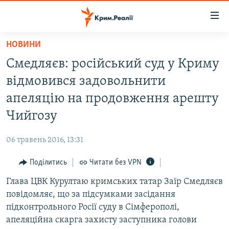
Доступність
посилання
Перейти
НОВИНИ
до
НОВИНИ
Смедляєв: російський суд у Криму
основного
ВОДА.КРИМ
матеріалу
відмовився задовольнити
ВІДЕО ТА ФОТО
Перейти
апеляцію на продовження арешту
до
ПОЛІТИКА
Чийгозу
основної
БЛОГИ
навігації
06 травень 2016, 13:31
Перейти
ПОГЛЯД
до
Поділитись
Читати без VPN
ІНТЕРВ'Ю
пошуку
Глава ЦВК Курултаю кримських татар Заїр Смедляєв
ВСЕ ЗА ДЕНЬ
повідомляє, що за підсумками засідання
СПЕЦПРОЕКТИ
підконтрольного Росії суду в Сімферополі,
апеляційна скарга захисту заступника голови
ЯК ОБІЙТИ БЛОКУВАННЯ
ДЕПОРТАЦІЯ