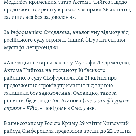
Меджлісу кримських татар Ахтема Чийгоза щодо
ВІДЕОУРОКИ «ELIFBE»
продовження арешту в рамках «справи 26 лютого»,
Русский
СВІДЧЕННЯ ОКУПАЦІЇ
залишилася без задоволення.
Qırımtatar
УКРАЇНСЬКА ПРОБЛЕМА КРИМУ
За інформацією Смедляєва, аналогічну відмову від
ДОЛУЧАЙСЯ!
ІНФОГРАФІКА
російського суду отримав інший фігурант справи –
Мустафа Дегірменджі.
«Апеляційні скарги захисту Мустафи Дегірменджі,
Усі сайти RFE/RL
Ахтема Чийгоза на постанову Київського
районного суду Сімферополя від 21 квітня про
продовження строків утримання під вартою
залишили без задоволення. Очевидно, таке ж
рішення буде щодо Алі Асанова (
ще один фігурант
справи – КР
)», – повідомив Смедляєв.
В анексованому Росією Криму 29 квітня Київський
райсуд Сімферополя продовжив арешт до 22 травня