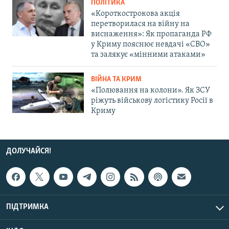
ПОЛІТИКА
«Короткострокова акція
перетворилася на війну на
виснаження»: Як пропаганда РФ
у Криму пояснює невдачі «СВО»
та залякує «мінними атаками»
ВІЙНА ТА КРИМ
«Полювання на колони». Як ЗСУ
ріжуть військову логістику Росії в
Криму
ДОЛУЧАЙСЯ!
ПІДТРИМКА