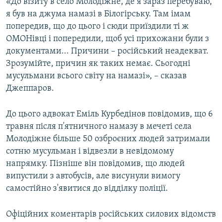
«До візиту в село Молодіжне, де я зараз перебуваю,
я був на джума намазі в Білогірську. Там імам
попередив, що до цього і сюди приїздили ті ж
ОМОНівці і попередили, щоб усі прихожани були з
документами... Причини – російський неадекват.
Зрозумійте, причин як таких немає. Сьогодні
мусульмани всього світу на намазі», – сказав
Джеппаров.
До цього адвокат Еміль Курбедінов повідомив, що 6
травня після п'ятничного намазу в мечеті села
Молодіжне більше 50 озброєних людей затримали
сотню мусульман і відвезли в невідомому
напрямку. Пізніше він повідомив, що людей
випустили з автобусів, але висунули вимогу
самостійно з'явитися до відділку поліції.
Офіційних коментарів російських силових відомств