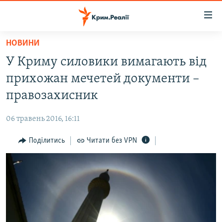
Доступність
посилання
Перейти
НОВИНИ
до
НОВИНИ
У Криму силовики вимагають від
основного
ВОДА.КРИМ
матеріалу
прихожан мечетей документи –
ВІДЕО ТА ФОТО
Перейти
правозахисник
до
ПОЛІТИКА
основної
06 травень 2016, 16:11
БЛОГИ
навігації
Перейти
Поділитись
Читати без VPN
ПОГЛЯД
до
ІНТЕРВ'Ю
пошуку
ВСЕ ЗА ДЕНЬ
СПЕЦПРОЕКТИ
ЯК ОБІЙТИ БЛОКУВАННЯ
ДЕПОРТАЦІЯ