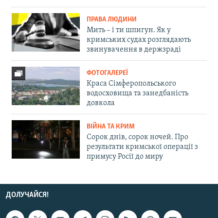
ПРАВА ЛЮДИНИ
Мить – і ти шпигун. Як у
кримських судах розглядають
звинувачення в держзраді
ФОТОГАЛЕРЕЇ
Краса Сімферопольського
водосховища та занедбаність
довкола
ВІЙНА ТА КРИМ
Сорок днів, сорок ночей. Про
результати кримської операції з
примусу Росії до миру
ДОЛУЧАЙСЯ!