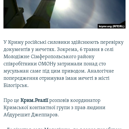
ВІДЕОУРОКИ «ELIFBE»
Русский
СВІДЧЕННЯ ОКУПАЦІЇ
Qırımtatar
УКРАЇНСЬКА ПРОБЛЕМА КРИМУ
ДОЛУЧАЙСЯ!
ІНФОГРАФІКА
У Криму російські силовики здійснюють перевірку
документів у мечетях. Зокрема, 6 травня в селі
Молодіжне Сімферопольського району
Усі сайти RFE/RL
співробітники ОМОНу затримали понад сто
мусульман саме під цим приводом. Аналогічне
попередження отримував імам мечеті в місті
Білогірськ.
Про це
Крим.Реалії
розповів координатор
Кримської контактної групи з прав людини
Абдурешит Джеппаров.