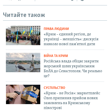
Читайте також
ПРАВА ЛЮДИНИ
«Крим – єдиний регіон, де
українці – меншість»: дискусія
навколо нової пам'ятної дати
ВІЙНА ТА КРИМ
Російська влада обіцяє закрити
морський шлях українським
БпЛА до Севастополя. Чи реально
це?
СУСПІЛЬСТВО
«Крим – не Росія»: маркетплейс
Ozon припинив прийом нових
замовлень на Кримському
півострові