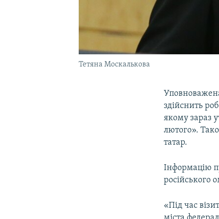
Тетяна Москалькова
Уповноважена 
здійснить роб
якому зараз у
лютого». Так
татар.
Інформацію п
російського 
«Під час візи
міста федерал