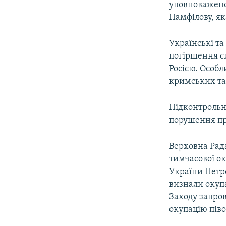
уповноваженою
Памфілову, як
Українські та
погіршення си
Росією. Особл
кримських тат
Підконтрольн
порушення пр
Верховна Рада
тимчасової ок
України Петр
визнали окупа
Заходу запро
окупацію піво