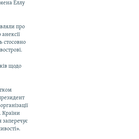
смена Еллу
являли про
 анексії
ть стосовно
вострові.
ків щодо
атком
 президент
організації
. Країни
я заперечує
ивості».