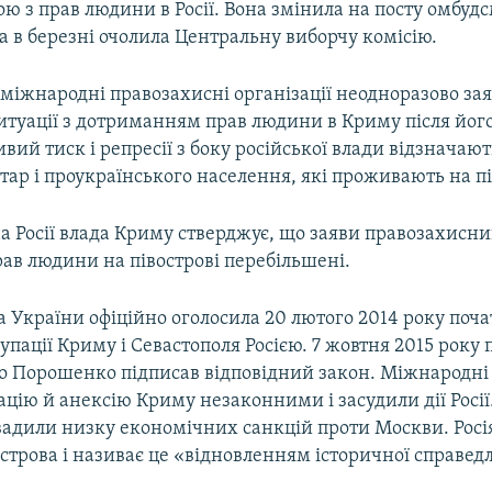
 з прав людини в Росії. Вона змінила на посту омбуд
а в березні очолила Центральну виборчу комісію.
 міжнародні правозахисні організації неодноразово за
туації з дотриманням прав людини в Криму після його
ивий тиск і репресії з боку російської влади відзначаю
ар і проукраїнського населення, які проживають на пі
а Росії влада Криму стверджує, що заяви правозахисни
ав людини на півострові перебільшені.
 України офіційно оголосила 20 лютого 2014 року поч
упації Криму і Севастополя Росією. 7 жовтня 2015 року
о Порошенко підписав відповідний закон. Міжнародні 
цію й анексію Криму незаконними і засудили дії Росії
вадили низку економічних санкцій проти Москви. Росі
строва і називає це «відновленням історичної справедл