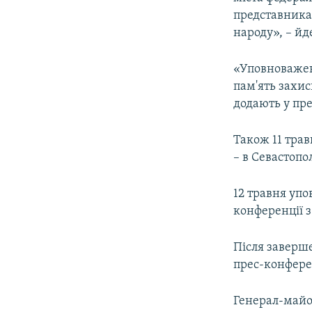
представника
народу», – йд
«Уповноважен
пам'ять захи
додають у пре
Також 11 трав
– в Севастопол
12 травня уп
конференції з
Після заверш
прес-конфере
Генерал-майо