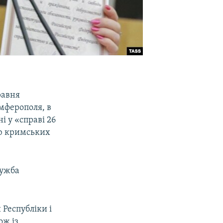
равня
імферополя, в
 у «справі 26
аю кримських
лужба
 Республіки і
ож із