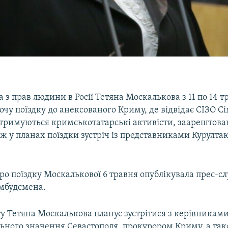
з прав людини в Росії Тетяна Москалькова з 11 по 14 т
очу поїздку до анексованого Криму, де відвідає СІЗО С
тримуються кримськотатарські активісти, заарештовані
ож у планах поїздки зустріч із представниками Курулт
ро поїздку Москалькової 6 травня опублікувала прес-с
омбудсмена.
ту Тетяна Москалькова планує зустрітися з керівниками
ьного значення Севастополя, прокурором Криму, а так