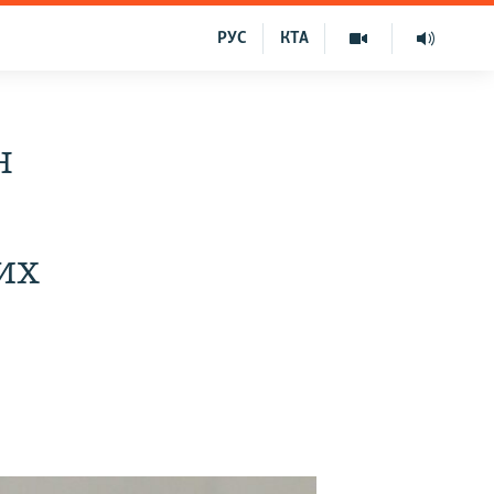
РУС
КТА
н
их