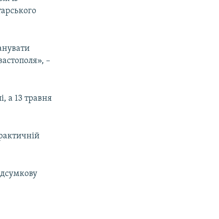
тарського
анувати
астополя», –
, а 13 травня
практичній
ідсумкову