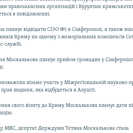
ми правозахисних організацій і Курултаю кримськота
еться в повідомленні.
а планує відвідати СІЗО №1 в Сімферополі, а також вш
сників Криму на одному з меморіальних комплексів Сев
с-службі.
ня Москалькова планує прийом громадян у Сімферополі
і.
овноважена візьме участь у Міжрегіональній науково-
 прав людини, яка відбудеться в Алушті.
ення свого візиту до Криму Москалькова планує дати п
нцію.
р МВС, депутат Держдуми Тетяна Москалькова стала