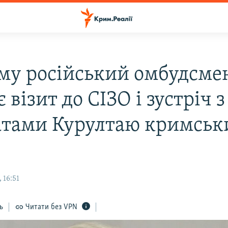
му російський омбудсме
 візит до СІЗО і зустріч з
атами Курултаю кримськ
 16:51
ь
Читати без VPN