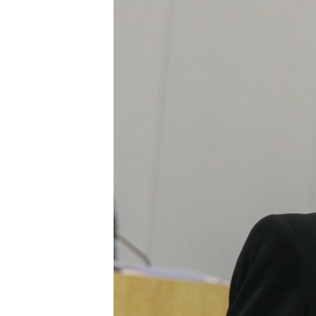
ВІДЕОУРОКИ «ELIFBE»
СВІДЧЕННЯ ОКУПАЦІЇ
УКРАЇНСЬКА ПРОБЛЕМА КРИМУ
ІНФОГРАФІКА