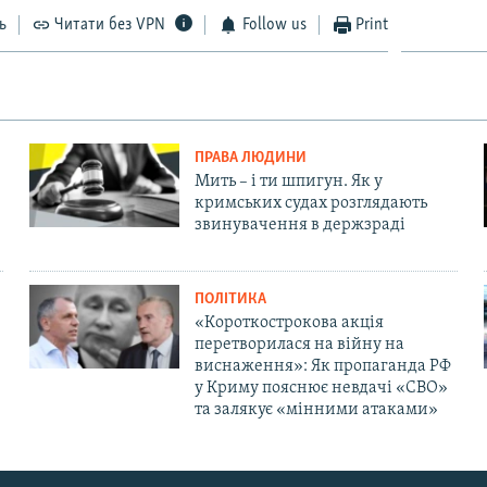
ь
Читати без VPN
Follow us
Print
ПРАВА ЛЮДИНИ
Мить – і ти шпигун. Як у
кримських судах розглядають
звинувачення в держзраді
ПОЛІТИКА
«Короткострокова акція
перетворилася на війну на
виснаження»: Як пропаганда РФ
у Криму пояснює невдачі «СВО»
та залякує «мінними атаками»