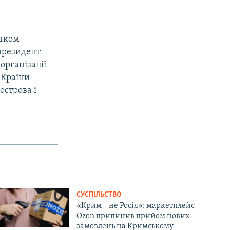
атком
 президент
організації
 Країни
острова і
СУСПІЛЬСТВО
«Крим – не Росія»: маркетплейс
Ozon припинив прийом нових
замовлень на Кримському