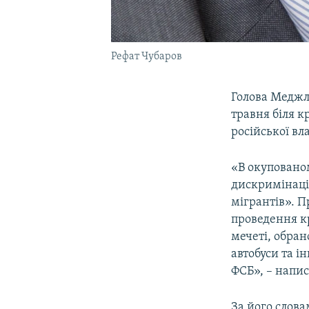
Рефат Чубаров
Голова Меджл
травня біля к
російської вл
«В окуповано
дискримінаці
мігрантів». 
проведення к
мечеті, обран
автобуси та і
ФСБ», – напис
За його слов