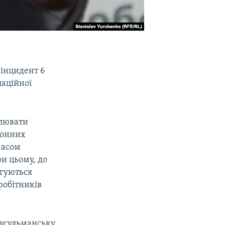
 інцидент 6
паційної
флювати
конних
часом
и цьому, до
ягуються
робітників
мусульманську