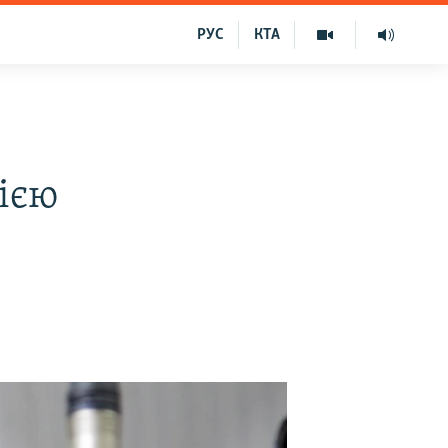
РУС
КТА
ією