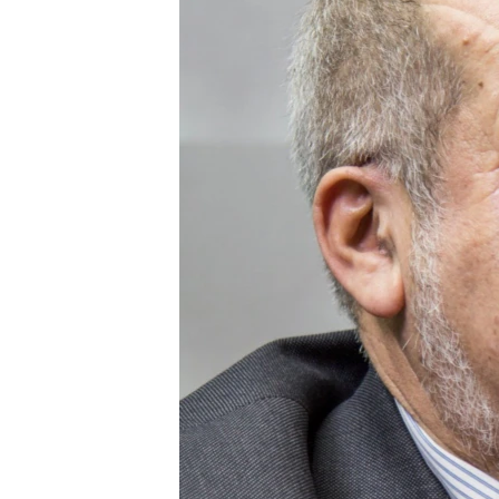
ВІДЕОУРОКИ «ELIFBE»
СВІДЧЕННЯ ОКУПАЦІЇ
УКРАЇНСЬКА ПРОБЛЕМА КРИМУ
ІНФОГРАФІКА