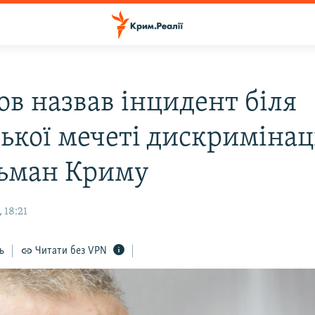
ов назвав інцидент біля
ької мечеті дискримінац
ьман Криму
 18:21
ь
Читати без VPN