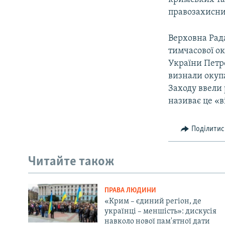
правозахисни
Верховна Рада
тимчасової ок
України Петр
визнали окупа
Заходу ввели 
називає це «в
Поділитис
Читайте також
ПРАВА ЛЮДИНИ
«Крим – єдиний регіон, де
українці – меншість»: дискусія
навколо нової пам'ятної дати