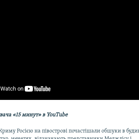
увача «15 минут» в YouTube
 Криму Росією на півострові почастішали обшуки в буд
тар, мечетях, відзначають представники Меджлісу і