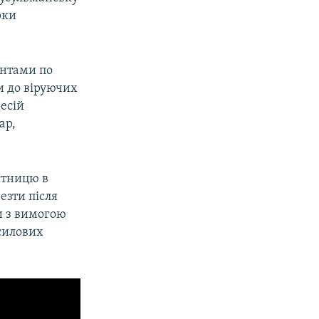
рки
антами по
и до віруючих
есій
ар,
’ятницю в
езти після
и з вимогою
 силових