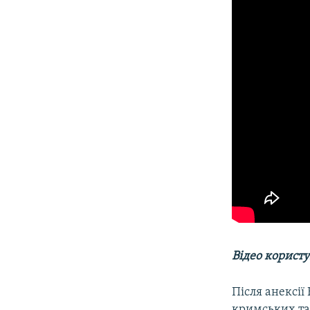
Відео корист
Після анексії
кримських та