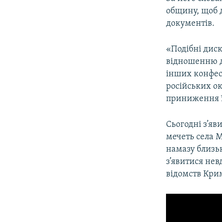
общину, щоб 
документів.
«Подібні дис
відношенню д
інших конфесі
російських ок
приниження їх
Сьогодні з’яв
мечеть села М
намазу близь
з’явитися нев
відомств Крим