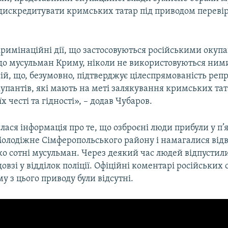
дискредитувати кримських татар під приводом переві
кримінаційні дії, що застосовуються російськими окуп
о мусульман Криму, ніколи не використовуються ним
й, що, безумовно, підтверджує цілеспрямованість репр
упантів, які мають на меті залякування кримських тат
 честі та гідності», – додав Чубаров.
илася інформація про те, що озброєні люди прибули у п
олодіжне Сімферопольського району і намагалися відв
ко сотні мусульман. Через деякий час людей відпустил
довзі у відділок поліції. Офіційні коментарі російських
у з цього приводу були відсутні.