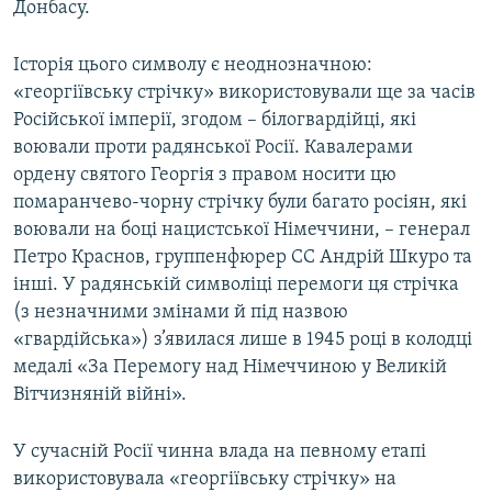
Донбасу.
Історія цього символу є неоднозначною:
«георгіївську стрічку» використовували ще за часів
Російської імперії, згодом – білогвардійці, які
воювали проти радянської Росії. Кавалерами
ордену святого Георгія з правом носити цю
помаранчево-чорну стрічку були багато росіян, які
воювали на боці нацистської Німеччини, – генерал
Петро Краснов, группенфюрер СС Андрій Шкуро та
інші. У радянській символіці перемоги ця стрічка
(з незначними змінами й під назвою
«гвардійська») з’явилася лише в 1945 році в колодці
медалі «За Перемогу над Німеччиною у Великій
Вітчизняній війні».
У сучасній Росії чинна влада на певному етапі
використовувала «георгіївську стрічку» на