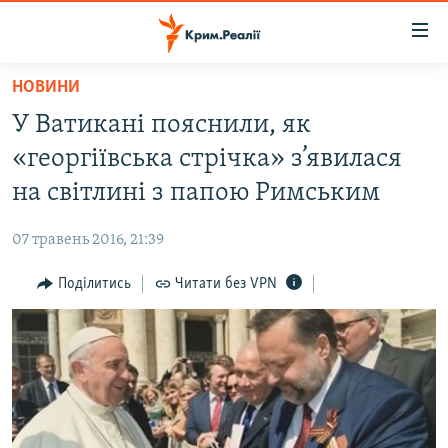
Доступність
посилання
Перейти
НОВИНИ
до
НОВИНИ
У Ватикані пояснили, як
основного
ВОДА.КРИМ
матеріалу
«георгіївська стрічка» з’явилася
ВІДЕО ТА ФОТО
Перейти
на світлині з папою Римським
до
ПОЛІТИКА
основної
07 травень 2016, 21:39
БЛОГИ
навігації
Перейти
Поділитись
Читати без VPN
ПОГЛЯД
до
ІНТЕРВ'Ю
пошуку
ВСЕ ЗА ДЕНЬ
СПЕЦПРОЕКТИ
ЯК ОБІЙТИ БЛОКУВАННЯ
ДЕПОРТАЦІЯ