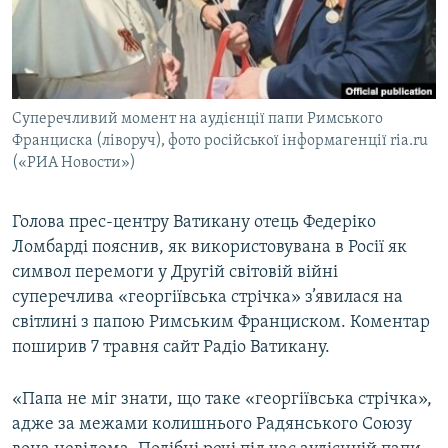
ВІДЕОУРОКИ «ELIFBE»
Русский
СВІДЧЕННЯ ОКУПАЦІЇ
Qırımtatar
УКРАЇНСЬКА ПРОБЛЕМА КРИМУ
Суперечливий момент на аудієнції папи Римського
ДОЛУЧАЙСЯ!
ІНФОГРАФІКА
Франциска (ліворуч), фото російської інформагенції ria.ru
(«РИА Новости»)
Усі сайти RFE/RL
Голова прес-центру Ватикану отець Федеріко
Ломбарді пояснив, як використовувана в Росії як
символ перемоги у Другій світовій війні
суперечлива «георгіївська стрічка» з’явилася на
світлині з папою Римським Франциском. Коментар
поширив 7 травня сайт Радіо Ватикану.
«Папа не міг знати, що таке «георгіївська стрічка»,
адже за межами колишнього Радянського Союзу