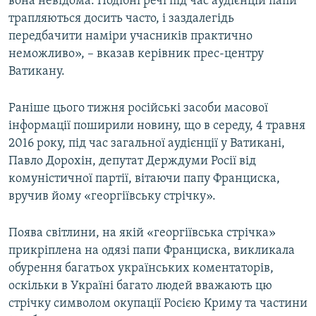
вона невідома. Подібні речі під час аудієнцій папи
трапляються досить часто, і заздалегідь
передбачити наміри учасників практично
неможливо», – вказав керівник прес-центру
Ватикану.
Раніше цього тижня російські засоби масової
інформації поширили новину, що в середу, 4 травня
2016 року, під час загальної аудієнції у Ватикані,
Павло Дорохін, депутат Держдуми Росії від
комуністичної партії, вітаючи папу Франциска,
вручив йому «георгіївську стрічку».
Поява світлини, на якій «георгіївська стрічка»
прикріплена на одязі папи Франциска, викликала
обурення багатьох українських коментаторів,
оскільки в Україні багато людей вважають цю
стрічку символом окупації Росією Криму та частини