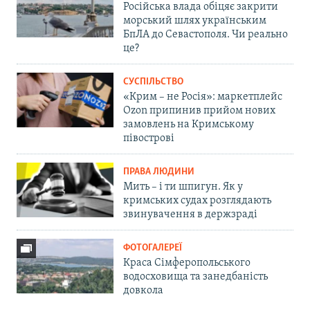
Російська влада обіцяє закрити
морський шлях українським
БпЛА до Севастополя. Чи реально
це?
СУСПІЛЬСТВО
«Крим – не Росія»: маркетплейс
Ozon припинив прийом нових
замовлень на Кримському
півострові
ПРАВА ЛЮДИНИ
Мить – і ти шпигун. Як у
кримських судах розглядають
звинувачення в держзраді
ФОТОГАЛЕРЕЇ
Краса Сімферопольського
водосховища та занедбаність
довкола