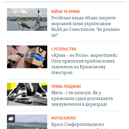
ВІЙНА ТА КРИМ
Російська влада обіцяє закрити
морський шлях українським
БпЛА до Севастополя. Чи реально
це?
СУСПІЛЬСТВО
«Крим – не Росія»: маркетплейс
Ozon припинив прийом нових
замовлень на Кримському
півострові
ПРАВА ЛЮДИНИ
Мить – і ти шпигун. Як у
кримських судах розглядають
звинувачення в держзраді
ФОТОГАЛЕРЕЇ
Краса Сімферопольського