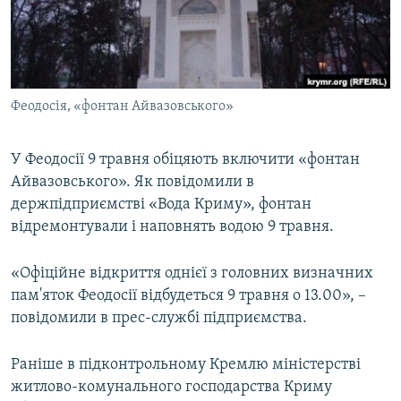
ВІДЕОУРОКИ «ELIFBE»
Русский
СВІДЧЕННЯ ОКУПАЦІЇ
Qırımtatar
УКРАЇНСЬКА ПРОБЛЕМА КРИМУ
Феодосія, «фонтан Айвазовського»
ДОЛУЧАЙСЯ!
ІНФОГРАФІКА
У Феодосії 9 травня обіцяють включити «фонтан
Айвазовського». Як повідомили в
Усі сайти RFE/RL
держпідприємстві «Вода Криму», фонтан
відремонтували і наповнять водою 9 травня.
«Офіційне відкриття однієї з головних визначних
пам'яток Феодосії відбудеться 9 травня о 13.00», –
повідомили в прес-службі підприємства.
Раніше в підконтрольному Кремлю міністерстві
житлово-комунального господарства Криму