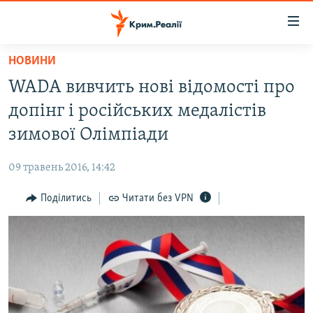
Доступність
посилання
Перейти
НОВИНИ
до
НОВИНИ
WADA вивчить нові відомості про
основного
ВОДА.КРИМ
матеріалу
допінг і російських медалістів
ВІДЕО ТА ФОТО
Перейти
зимової Олімпіади
до
ПОЛІТИКА
основної
09 травень 2016, 14:42
БЛОГИ
навігації
Перейти
Поділитись
Читати без VPN
ПОГЛЯД
до
ІНТЕРВ'Ю
пошуку
ВСЕ ЗА ДЕНЬ
СПЕЦПРОЕКТИ
ЯК ОБІЙТИ БЛОКУВАННЯ
ДЕПОРТАЦІЯ