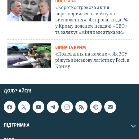
ПОЛІТИКА
«Короткострокова акція
перетворилася на війну на
виснаження»: Як пропаганда РФ
у Криму пояснює невдачі «СВО»
та залякує «мінними атаками»
ВІЙНА ТА КРИМ
«Полювання на колони». Як ЗСУ
ріжуть військову логістику Росії в
Криму
ДОЛУЧАЙСЯ!
ПІДТРИМКА