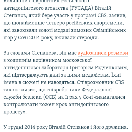
Колишній співробітник Російського
антидопінгового агентства (РУСАДА) Віталій
Степанов, який бере участь у програмі CBS, заявив,
що щонайменше четверо російських спортсмени,
які завоювали золоті медалі зимових Олімпійських
ігор у Сочі 2014 року, вживали стероїди.
За словами Степанова, він має
аудіозаписи розмови
з колишнім керівником московської
антидопінгової лабораторії Григорієм Родченковим,
які підтверджують дані за цими медалістам. Їхні
імена в сюжеті не наводяться. Співрозмовник CBS
також заявив, що співробітники Федеральної
служби безпеки (ФСБ) на Іграх у Сочі «намагалися
контролювати кожен крок антидопінгового
процесу».
У грудні 2014 року Віталій Степанов і його дружина,