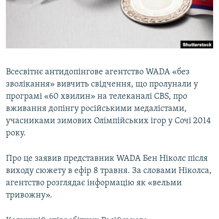
ВІДЕОУРОКИ «ELIFBE»
Русский
СВІДЧЕННЯ ОКУПАЦІЇ
Qırımtatar
УКРАЇНСЬКА ПРОБЛЕМА КРИМУ
ДОЛУЧАЙСЯ!
ІНФОГРАФІКА
Всесвітнє антидопінгове агентство WADA «без
зволікання» вивчить свідчення, що пролунали у
програмі «60 хвилин» на телеканалі CBS, про
Усі сайти RFE/RL
вживання допінгу російськими медалістами,
учасниками зимових Олімпійських ігор у Сочі 2014
року.
Про це заявив представник WADA Бен Ніколс після
виходу сюжету в ефір 8 травня. За словами Ніколса,
агентство розглядає інформацію як «вельми
тривожну».