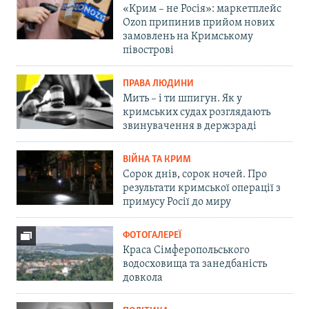
«Крим – не Росія»: маркетплейс
Ozon припинив прийом нових
замовлень на Кримському
півострові
ПРАВА ЛЮДИНИ
Мить – і ти шпигун. Як у
кримських судах розглядають
звинувачення в держзраді
ВІЙНА ТА КРИМ
Сорок днів, сорок ночей. Про
результати кримської операції з
примусу Росії до миру
ФОТОГАЛЕРЕЇ
Краса Сімферопольського
водосховища та занедбаність
довкола