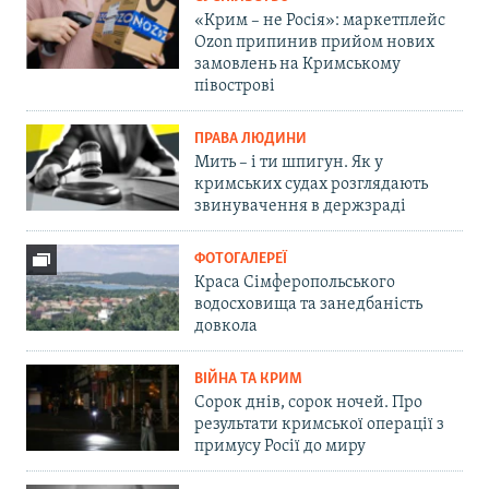
«Крим – не Росія»: маркетплейс
Ozon припинив прийом нових
замовлень на Кримському
півострові
ПРАВА ЛЮДИНИ
Мить – і ти шпигун. Як у
кримських судах розглядають
звинувачення в держзраді
ФОТОГАЛЕРЕЇ
Краса Сімферопольського
водосховища та занедбаність
довкола
ВІЙНА ТА КРИМ
Сорок днів, сорок ночей. Про
результати кримської операції з
примусу Росії до миру