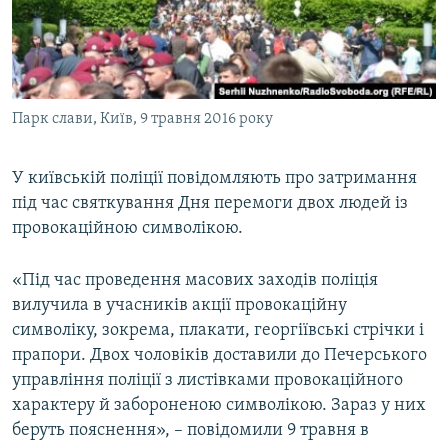
ВІДЕОУРОКИ «ELIFBE»
Русский
СВІДЧЕННЯ ОКУПАЦІЇ
Qırımtatar
УКРАЇНСЬКА ПРОБЛЕМА КРИМУ
Парк слави, Київ, 9 травня 2016 року
ДОЛУЧАЙСЯ!
ІНФОГРАФІКА
У київській поліції повідомляють про затримання
під час святкування Дня перемоги двох людей із
Усі сайти RFE/RL
провокаційною символікою.
«Під час проведення масових заходів поліція
вилучила в учасників акції провокаційну
символіку, зокрема, плакати, георгіївські стрічки і
прапори. Двох чоловіків доставили до Печерського
управління поліції з листівками провокаційного
характеру й забороненою символікою. Зараз у них
беруть пояснення», – повідомили 9 травня в