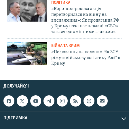
ПОЛІТИКА
«Короткострокова акція
перетворилася на війну на
виснаження»: Як пропаганда РФ
у Криму пояснює невдачі «СВО»
та залякує «мінними атаками»
ВІЙНА ТА КРИМ
«Полювання на колони». Як ЗСУ
ріжуть військову логістику Росії в
Криму
ДОЛУЧАЙСЯ!
ПІДТРИМКА