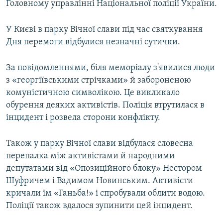
Головному управлінні Національної поліції України.
У Києві в парку Вічної слави під час святкування
Дня перемоги відбулися незначні сутички.
За повідомленнями, біля меморіалу з'явилися люди
з «георгіївськими стрічками» й забороненою
комуністичною символікою. Це викликало
обурення деяких активістів. Поліція втрутилася в
інцидент і розвела сторони конфлікту.
Також у парку Вічної слави відбулася словесна
перепалка між активістами й народними
депутатами від «Опозиційного блоку» Нестором
Шуфричем і Вадимом Новинським. Активісти
кричали їм «Ганьба!» і спробували облити водою.
Поліції також вдалося зупинити цей інцидент.