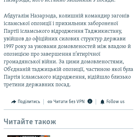
Назарзода, його негайно звільнили з посади.
Абдугалім Назарзода, колишній командир загонів
ісламської опозиції і прихильник забороненої
Партії ісламського відродження Таджикистану,
увійшов до офіційних силових структур держави
1997 року за умовами домовленостей між владою й
опозицією про завершення п’ятирічної
громадянської війни. За цими домовленостями,
Об’єднаній таджицькій опозиції, частиною якої була
Партія ісламського відродження, відійшло близько
третини державних посад.
Поділитись
Читати без VPN
Follow us
Читайте також