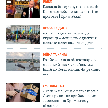
ВІДЕО
Блокада без сухопутної операції:
Крим сам себе не заправить і не
прогодує | Крим.Реалії
ПРАВА ЛЮДИНИ
«Крим – єдиний регіон, де
українці – меншість»: дискусія
навколо нової пам'ятної дати
ВІЙНА ТА КРИМ
Російська влада обіцяє закрити
морський шлях українським
БпЛА до Севастополя. Чи реально
це?
СУСПІЛЬСТВО
«Крим – не Росія»: маркетплейс
Ozon припинив прийом нових
замовлень на Кримському
півострові