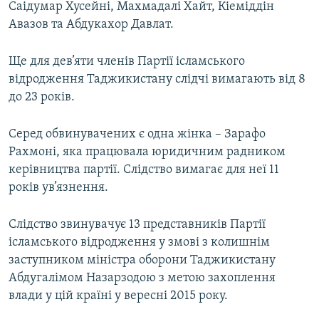
Саідумар Хусейні, Махмадалі Хайт, Кіеміддін
Авазов та Абдукахор Давлат.
Ще для дев’яти членів Партії ісламського
відродження Таджикистану слідчі вимагають від 8
до 23 років.
Серед обвинувачених є одна жінка – Зарафо
Рахмоні, яка працювала юридичним радником
керівництва партії. Слідство вимагає для неї 11
років ув’язнення.
Слідство звинувачує 13 представників Партії
ісламського відродження у змові з колишнім
заступником міністра оборони Таджикистану
Абдугалімом Назарзодою з метою захоплення
влади у цій країні у вересні 2015 року.