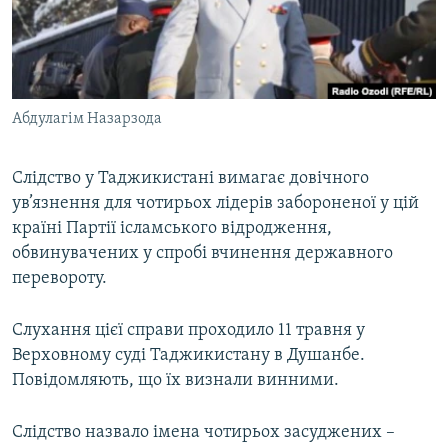
ВІДЕОУРОКИ «ELIFBE»
Русский
СВІДЧЕННЯ ОКУПАЦІЇ
Qırımtatar
УКРАЇНСЬКА ПРОБЛЕМА КРИМУ
Абдулагім Назарзода
ДОЛУЧАЙСЯ!
ІНФОГРАФІКА
Слідство у Таджикистані вимагає довічного
ув’язнення для чотирьох лідерів забороненої у цій
Усі сайти RFE/RL
країні Партії ісламського відродження,
обвинувачених у спробі вчинення державного
перевороту.
Слухання цієї справи проходило 11 травня у
Верховному суді Таджикистану в Душанбе.
Повідомляють, що їх визнали винними.
Слідство назвало імена чотирьох засуджених –