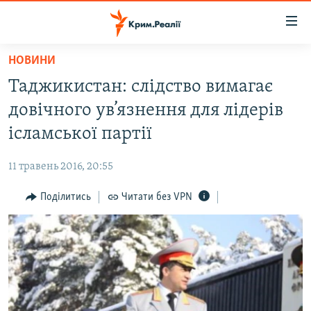
Доступність
посилання
Перейти
НОВИНИ
до
НОВИНИ
Таджикистан: слідство вимагає
основного
ВОДА.КРИМ
матеріалу
довічного ув’язнення для лідерів
ВІДЕО ТА ФОТО
Перейти
ісламської партії
до
ПОЛІТИКА
основної
11 травень 2016, 20:55
БЛОГИ
навігації
Перейти
Поділитись
Читати без VPN
ПОГЛЯД
до
ІНТЕРВ'Ю
пошуку
ВСЕ ЗА ДЕНЬ
СПЕЦПРОЕКТИ
ЯК ОБІЙТИ БЛОКУВАННЯ
ДЕПОРТАЦІЯ