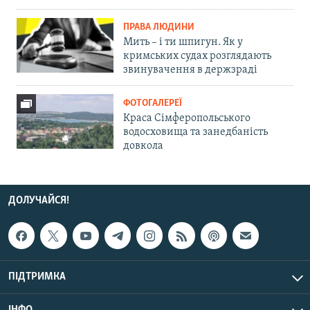
ПРАВА ЛЮДИНИ
Мить – і ти шпигун. Як у
кримських судах розглядають
звинувачення в держзраді
ФОТОГАЛЕРЕЇ
Краса Сімферопольського
водосховища та занедбаність
довкола
ДОЛУЧАЙСЯ!
ПІДТРИМКА
ІНФО