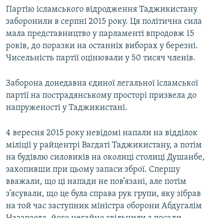
Партію ісламського відродження Таджикистану
заборонили в серпні 2015 року. Ця політична сила
мала представництво у парламенті впродовж 15
років, до поразки на останніх виборах у березні.
Чисельність партії оцінювали у 50 тисяч членів.
Заборона донедавна єдиної легальної ісламської
партії на пострадянському просторі призвела до
напруженості у Таджикистані.
4 вересня 2015 року невідомі напали на відділок
міліції у райцентрі Вагдаті Таджикистану, а потім
на будівлю силовиків на околиці столиці Душанбе,
захопивши при цьому запаси зброї. Спершу
вважали, що ці напади не пов’язані, але потім
з’ясували, що це була справа рук групи, яку зібрав
на той час заступник міністра оборони Абдугалім