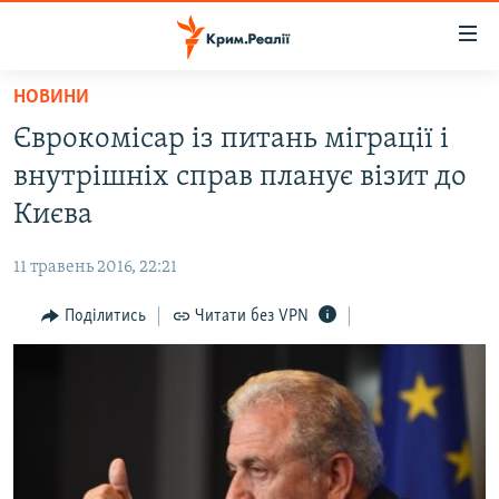
Доступність
посилання
Перейти
НОВИНИ
до
НОВИНИ
Єврокомісар із питань міграції і
основного
ВОДА.КРИМ
матеріалу
внутрішніх справ планує візит до
ВІДЕО ТА ФОТО
Перейти
Києва
до
ПОЛІТИКА
основної
11 травень 2016, 22:21
БЛОГИ
навігації
Перейти
Поділитись
Читати без VPN
ПОГЛЯД
до
ІНТЕРВ'Ю
пошуку
ВСЕ ЗА ДЕНЬ
СПЕЦПРОЕКТИ
ЯК ОБІЙТИ БЛОКУВАННЯ
ДЕПОРТАЦІЯ