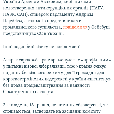
України Арсеном Аваковим, керівниками
новостворених антикорупційних органів (НАБУ,
НАЗК, САП), спікером парламенту Андрієм
Парубієм, а також і з представниками
громадянського суспільства,
повідомило
у Фейсбуці
представництво ЄС в Україні.
Інші подробиці візиту не повідомлені.
Апарат єврокомісара Аврамопулоса є «профільним»
у питанні візової лібералізації, тож Україна очікує
надання безвізового режиму для її громадян для
короткотермінових подорожей у країни «шенгену»
без права працевлаштування за наявності
біометричного паспорта.
За тиждень, 18 травня, це питання обговорять і, як
сподіваються, затвердять на засіданні комітету