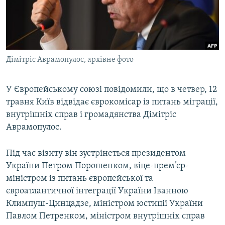
ВІДЕОУРОКИ «ELIFBE»
Русский
СВІДЧЕННЯ ОКУПАЦІЇ
Qırımtatar
УКРАЇНСЬКА ПРОБЛЕМА КРИМУ
Дімітріс Аврамопулос, архівне фото
ДОЛУЧАЙСЯ!
ІНФОГРАФІКА
У Європейському союзі повідомили, що в четвер, 12
травня Київ відвідає єврокомісар із питань міграції,
Усі сайти RFE/RL
внутрішніх справ і громадянства Дімітріс
Аврамопулос.
Під час візиту він зустрінеться президентом
України Петром Порошенком, віце-прем’єр-
міністром із питань європейської та
євроатлантичної інтеграції України Іванною
Климпуш-Цинцадзе, міністром юстиції України
Павлом Петренком, міністром внутрішніх справ