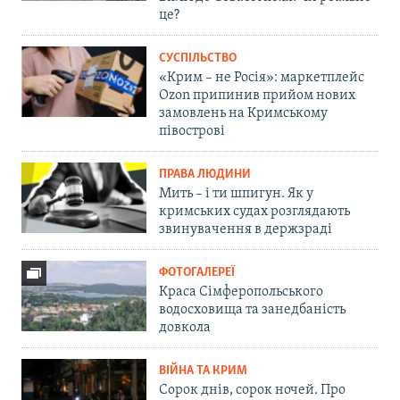
це?
СУСПІЛЬСТВО
«Крим – не Росія»: маркетплейс
Ozon припинив прийом нових
замовлень на Кримському
півострові
ПРАВА ЛЮДИНИ
Мить – і ти шпигун. Як у
кримських судах розглядають
звинувачення в держзраді
ФОТОГАЛЕРЕЇ
Краса Сімферопольського
водосховища та занедбаність
довкола
ВІЙНА ТА КРИМ
Сорок днів, сорок ночей. Про