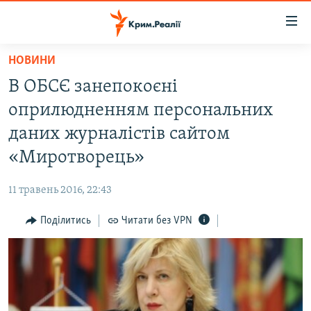
Доступність
посилання
Перейти
НОВИНИ
до
НОВИНИ
В ОБСЄ занепокоєні
основного
ВОДА.КРИМ
матеріалу
оприлюдненням персональних
ВІДЕО ТА ФОТО
Перейти
даних журналістів сайтом
до
ПОЛІТИКА
«Миротворець»
основної
БЛОГИ
навігації
11 травень 2016, 22:43
Перейти
ПОГЛЯД
до
Поділитись
Читати без VPN
ІНТЕРВ'Ю
пошуку
ВСЕ ЗА ДЕНЬ
СПЕЦПРОЕКТИ
ЯК ОБІЙТИ БЛОКУВАННЯ
ДЕПОРТАЦІЯ