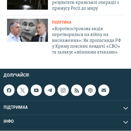
результати кримської операції з
примусу Росії до миру
ПОЛІТИКА
«Короткострокова акція
перетворилася на війну на
виснаження»: Як пропаганда РФ
у Криму пояснює невдачі «СВО»
та залякує «мінними атаками»
ДОЛУЧАЙСЯ!
ПІДТРИМКА
ІНФО