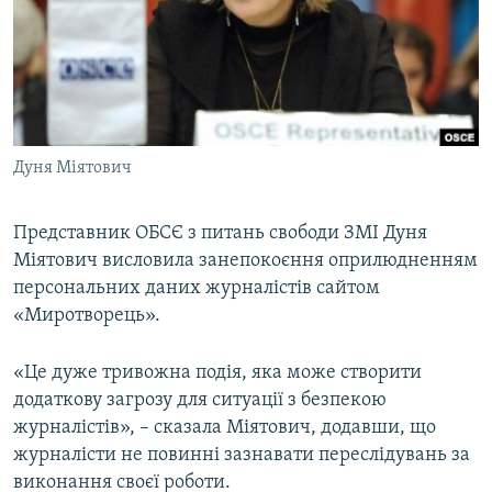
ВІДЕОУРОКИ «ELIFBE»
Русский
СВІДЧЕННЯ ОКУПАЦІЇ
Qırımtatar
УКРАЇНСЬКА ПРОБЛЕМА КРИМУ
ДОЛУЧАЙСЯ!
ІНФОГРАФІКА
Дуня Міятович
Представник ОБСЄ з питань свободи ЗМІ Дуня
Усі сайти RFE/RL
Міятович висловила занепокоєння оприлюдненням
персональних даних журналістів сайтом
«Миротворець».
«Це дуже тривожна подія, яка може створити
додаткову загрозу для ситуації з безпекою
журналістів», – сказала Міятович, додавши, що
журналісти не повинні зазнавати переслідувань за
виконання своєї роботи.