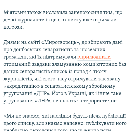
Міятович також висловила занепокоєння тим, що
деякі журналісти із цього списку вже отримали
погрози.
Днями на сайті «Миротворець», де збирають дані
про донбаських сепаратистів та іноземних
громадян, які їх підтримували,
оприлюднили
отриманий завдяки зламуванню комп’ютерних баз
даних сепаратистів список із понад 4 тисяч
журналістів, які свого часу отримували так звану
«акредитацію» в сепаратистському збройному
угрупованні «ДНР». Його в Україні, як і інше таке
угруповання «ЛНР», визнають за терористичне.
«Ми не знаємо, які наслідки будуть після публікації
цього списку, але знаємо напевно: публікувати його
необхідно, виходячи з того, що ці журналісти