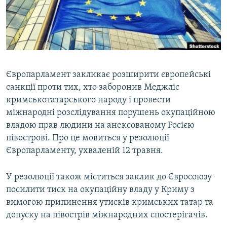
ВІДЕОУРОКИ «ELIFBE»
Русский
СВІДЧЕННЯ ОКУПАЦІЇ
Qırımtatar
УКРАЇНСЬКА ПРОБЛЕМА КРИМУ
ДОЛУЧАЙСЯ!
ІНФОГРАФІКА
Європарламент закликає розширити європейські
санкції проти тих, хто заборонив Меджліс
кримськотатарського народу і провести
Усі сайти RFE/RL
міжнародні розслідування порушень окупаційною
владою прав людини на анексованому Росією
півострові. Про це мовиться у резолюції
Європарламенту, ухваленій 12 травня.
У резолюції також міститься заклик до Євросоюзу
посилити тиск на окупаційну владу у Криму з
вимогою припинення утисків кримських татар та
допуску на півострів міжнародних спостерігачів.