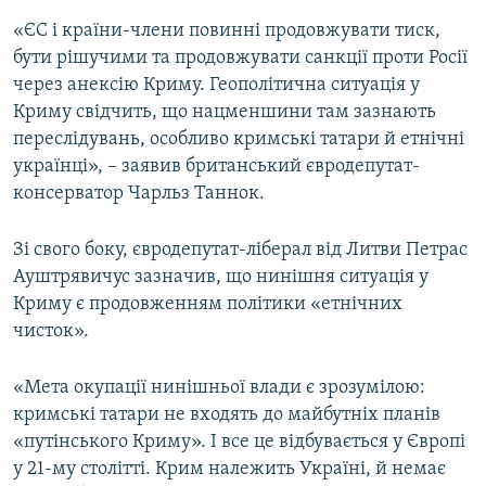
«ЄС і країни-члени повинні продовжувати тиск,
бути рішучими та продовжувати санкції проти Росії
через анексію Криму. Геополітична ситуація у
Криму свідчить, що нацменшини там зазнають
переслідувань, особливо кримські татари й етнічні
українці», – заявив британський євродепутат-
консерватор Чарльз Таннок.
Зі свого боку, євродепутат-ліберал від Литви Петрас
Ауштрявичус зазначив, що нинішня ситуація у
Криму є продовженням політики «етнічних
чисток».
«Мета окупації нинішньої влади є зрозумілою:
кримські татари не входять до майбутніх планів
«путінського Криму». І все це відбувається у Європі
у 21-му столітті. Крим належить Україні, й немає