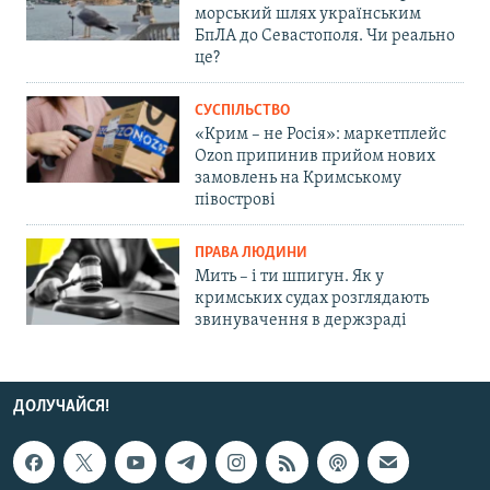
морський шлях українським
БпЛА до Севастополя. Чи реально
це?
СУСПІЛЬСТВО
«Крим – не Росія»: маркетплейс
Ozon припинив прийом нових
замовлень на Кримському
півострові
ПРАВА ЛЮДИНИ
Мить – і ти шпигун. Як у
кримських судах розглядають
звинувачення в держзраді
ДОЛУЧАЙСЯ!