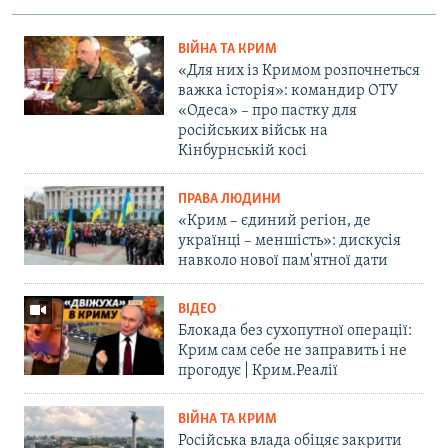
ВІЙНА ТА КРИМ
«Для них із Кримом розпочнеться
важка історія»: командир ОТУ
«Одеса» – про пастку для
російських військ на
Кінбурнській косі
ПРАВА ЛЮДИНИ
«Крим – єдиний регіон, де
українці – меншість»: дискусія
навколо нової пам'ятної дати
ВІДЕО
Блокада без сухопутної операції:
Крим сам себе не заправить і не
прогодує | Крим.Реалії
ВІЙНА ТА КРИМ
Російська влада обіцяє закрити