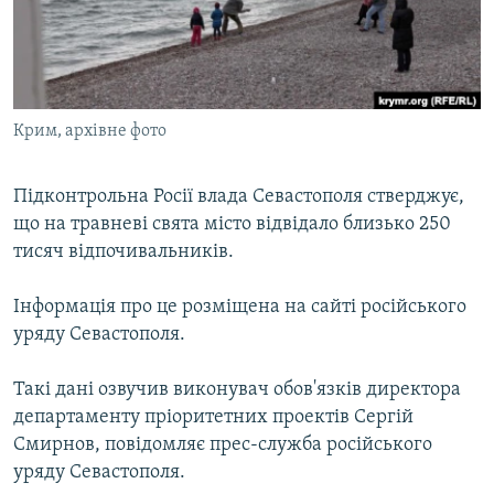
ВІДЕОУРОКИ «ELIFBE»
Русский
СВІДЧЕННЯ ОКУПАЦІЇ
Qırımtatar
УКРАЇНСЬКА ПРОБЛЕМА КРИМУ
Крим, архівне фото
ДОЛУЧАЙСЯ!
ІНФОГРАФІКА
Підконтрольна Росії влада Севастополя стверджує,
що на травневі свята місто відвідало близько 250
Усі сайти RFE/RL
тисяч відпочивальників.
Інформація про це розміщена на сайті російського
уряду Севастополя.
Такі дані озвучив виконувач обов'язків директора
департаменту пріоритетних проектів Сергій
Смирнов, повідомляє прес-служба російського
уряду Севастополя.