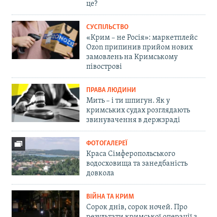
це?
СУСПІЛЬСТВО
«Крим – не Росія»: маркетплейс
Ozon припинив прийом нових
замовлень на Кримському
півострові
ПРАВА ЛЮДИНИ
Мить – і ти шпигун. Як у
кримських судах розглядають
звинувачення в держзраді
ФОТОГАЛЕРЕЇ
Краса Сімферопольського
водосховища та занедбаність
довкола
ВІЙНА ТА КРИМ
Сорок днів, сорок ночей. Про