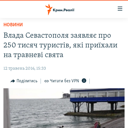
Доступність
посилання
Перейти
НОВИНИ
до
НОВИНИ
Влада Севастополя заявляє про
основного
ВОДА.КРИМ
матеріалу
250 тисяч туристів, які приїхали
ВІДЕО ТА ФОТО
Перейти
на травневі свята
до
ПОЛІТИКА
основної
12 травень 2016, 15:33
БЛОГИ
навігації
Перейти
Поділитись
Читати без VPN
ПОГЛЯД
до
ІНТЕРВ'Ю
пошуку
ВСЕ ЗА ДЕНЬ
СПЕЦПРОЕКТИ
ЯК ОБІЙТИ БЛОКУВАННЯ
ДЕПОРТАЦІЯ