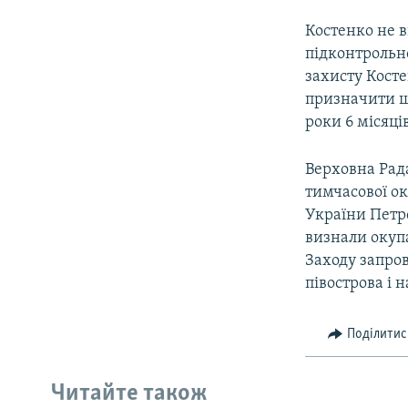
Костенко не в
підконтрольно
захисту Косте
призначити ш
роки 6 місяці
Верховна Рада
тимчасової ок
України Петр
визнали окупа
Заходу запро
півострова і 
Поділитис
Читайте також