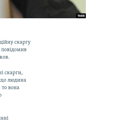
ційну скаргу
е повідомив
ков.
і скарги,
якщо людина
, то вона
о
енні