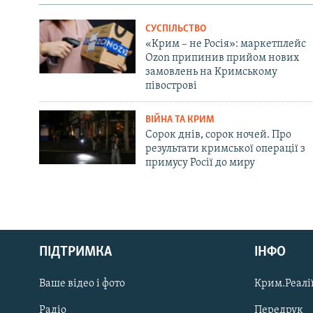
СУСПІЛЬСТВО
«Крим – не Росія»: маркетплейс
Ozon припинив прийом нових
замовлень на Кримському
півострові
ВІЙНА ТА КРИМ
Сорок днів, сорок ночей. Про
результати кримської операції з
примусу Росії до миру
Русский
ПІДТРИМКА
ІНФО
Qırımtatar
Ваше відео і фото
Крим.Реалії
ДОЛУЧАЙСЯ!
Радіо
Передрук