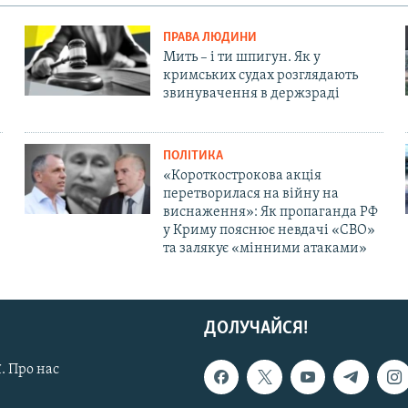
ПРАВА ЛЮДИНИ
Мить – і ти шпигун. Як у
кримських судах розглядають
звинувачення в держзраді
ПОЛІТИКА
«Короткострокова акція
перетворилася на війну на
виснаження»: Як пропаганда РФ
у Криму пояснює невдачі «СВО»
та залякує «мінними атаками»
ДОЛУЧАЙСЯ!
. Про нас