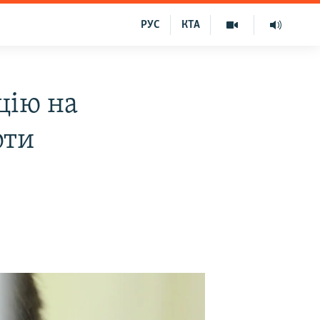
РУС
КТА
цію на
оти