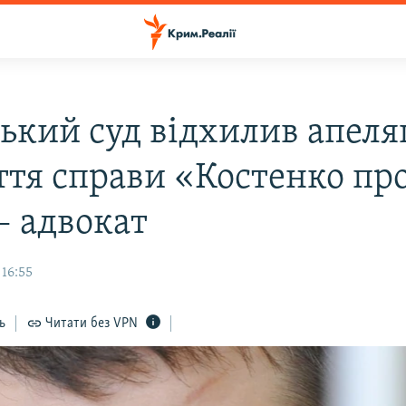
ський суд відхилив апеля
ття справи «Костенко пр
– адвокат
 16:55
ь
Читати без VPN