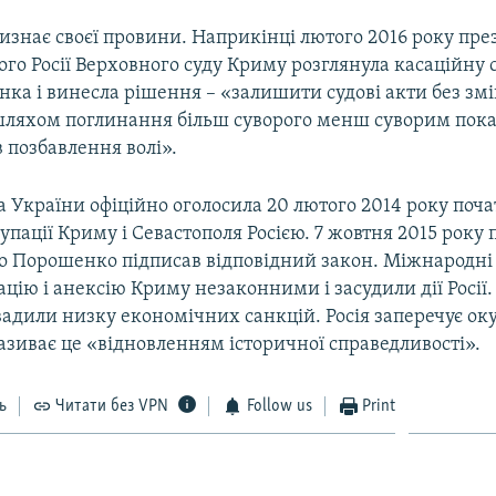
изнає своєї провини. Наприкінці лютого 2016 року пре
го Росії Верховного суду Криму розглянула касаційну 
нка і винесла рішення – «залишити судові акти без змі
ляхом поглинання більш суворого менш суворим пок
в позбавлення волі».
 України офіційно оголосила 20 лютого 2014 року поч
упації Криму і Севастополя Росією. 7 жовтня 2015 року
о Порошенко підписав відповідний закон. Міжнародні 
цію і анексію Криму незаконними і засудили дії Росії.
вадили низку економічних санкцій. Росія заперечує ок
називає це «відновленням історичної справедливості».
ь
Читати без VPN
Follow us
Print