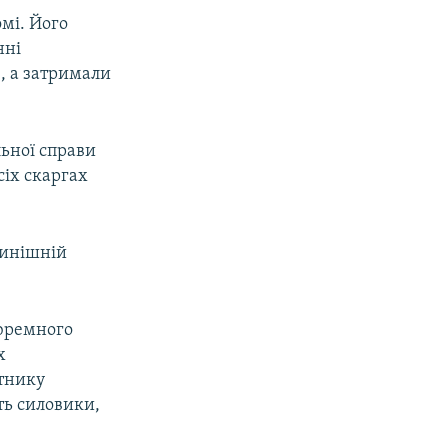
омі. Його
нні
в, а затримали
льної справи
сіх скаргах
нинішній
тюремного
х
ітнику
ть силовики,