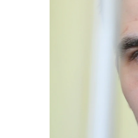
ВІДЕОУРОКИ «ELIFBE»
СВІДЧЕННЯ ОКУПАЦІЇ
УКРАЇНСЬКА ПРОБЛЕМА КРИМУ
ІНФОГРАФІКА