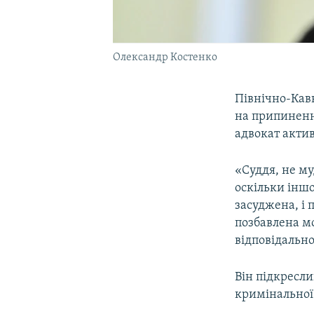
Олександр Костенко
Північно-Кав
на припиненн
адвокат акти
«Суддя, не му
оскільки іншо
засуджена, і 
позбавлена мо
відповідально
Він підкресли
кримінальної 