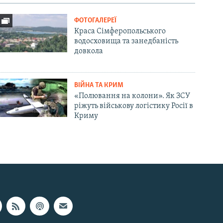
ФОТОГАЛЕРЕЇ
Краса Сімферопольського
водосховища та занедбаність
довкола
ВІЙНА ТА КРИМ
«Полювання на колони». Як ЗСУ
ріжуть військову логістику Росії в
Криму