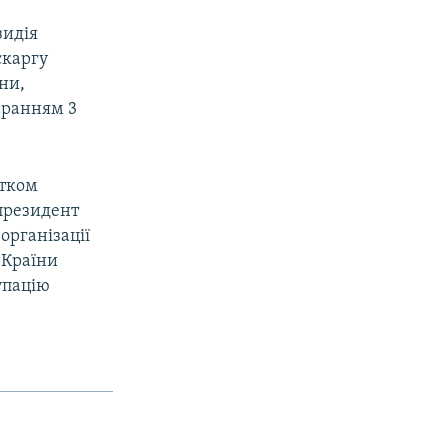
зидія
скаргу
ни,
аранням 3
атком
 президент
організації
 Країни
упацію