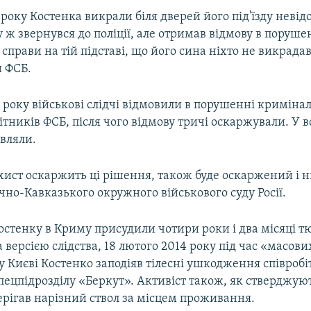
 року Костенка викрали біля дверей його під'їзду невід
у ж звернувся до поліції, але отримав відмову в поруше
справи на тій підставі, що його сина ніхто не викрада
и ФСБ.
5 року військові слідчі відмовили в порушенні криміна
ітників ФСБ, після чого відмову тричі оскаржували. У в
вляли.
ахист оскаржить ці рішення, також буде оскаржений і 
чно-Кавказького окружного військового суду Росії.
остенку в Криму присудили чотири роки і два місяці 
а версією слідства, 18 лютого 2014 року під час «масови
 Києві Костенко заподіяв тілесні ушкодження співроб
пецпідрозділу «Беркут». Активіст також, як стверджую
ерігав нарізний ствол за місцем проживання.