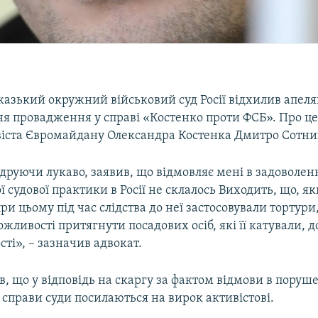
казький окружний військовий суд Росії відхилив апеля
я провадження у справі «Костенко проти ФСБ». Про ц
віста Євромайдану Олександра Костенка Дмитро Сотни
друючи лукаво, заявив, що відмовляє мені в задоволенн
ї судової практики в Росії не склалось Виходить, що, 
при цьому під час слідства до неї застосовували тортури
жливості притягнути посадових осіб, які її катували, д
сті», – зазначив адвокат.
в, що у відповідь на скаргу за фактом відмови в поруш
справи суди посилаються на вирок активістові.