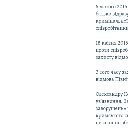
5 лютого 2015
батько відраз
кримінальної 
співробітник
18 квітня 201
проти співроб
захисту відмо
З того часу з
відмова Півні
Олександру К
ув'язнення. З
заворушень» у
кримського с
незаконно зб