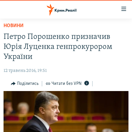
Доступність
посилання
Перейти
НОВИНИ
до
НОВИНИ
Петро Порошенко призначив
основного
ВОДА.КРИМ
матеріалу
Юрія Луценка генпрокурором
ВІДЕО ТА ФОТО
Перейти
України
до
ПОЛІТИКА
основної
12 травень 2016, 19:51
БЛОГИ
навігації
Перейти
Поділитись
Читати без VPN
ПОГЛЯД
до
ІНТЕРВ'Ю
пошуку
ВСЕ ЗА ДЕНЬ
СПЕЦПРОЕКТИ
ЯК ОБІЙТИ БЛОКУВАННЯ
ДЕПОРТАЦІЯ