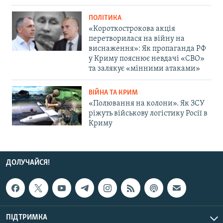
ПОЛІТИКА
«Короткострокова акція
перетворилася на війну на
виснаження»: Як пропаганда РФ
у Криму пояснює невдачі «СВО»
та залякує «мінними атаками»
ВІЙНА ТА КРИМ
«Полювання на колони». Як ЗСУ
ріжуть військову логістику Росії в
Криму
ДОЛУЧАЙСЯ!
ПІДТРИМКА