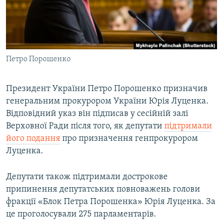
ВІДЕОУРОКИ «ELIFBE»
Русский
СВІДЧЕННЯ ОКУПАЦІЇ
Qırımtatar
УКРАЇНСЬКА ПРОБЛЕМА КРИМУ
Петро Порошенко
ДОЛУЧАЙСЯ!
ІНФОГРАФІКА
Президент України Петро Порошенко призначив
генеральним прокурором України Юрія Луценка.
Усі сайти RFE/RL
Відповідний указ він підписав у сесійній залі
Верховної Ради після того, як депутати
підтримали
його подання
про призначення генпрокурором
Луценка.
Депутати також підтримали дострокове
припинення депутатських повноважень голови
фракції «Блок Петра Порошенка» Юрія Луценка. За
це проголосували 275 парламентарів.