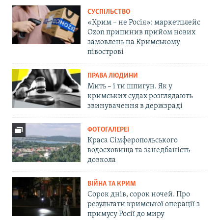
СУСПІЛЬСТВО
«Крим – не Росія»: маркетплейс
Ozon припинив прийом нових
замовлень на Кримському
півострові
ПРАВА ЛЮДИНИ
Мить – і ти шпигун. Як у
кримських судах розглядають
звинувачення в держзраді
ФОТОГАЛЕРЕЇ
Краса Сімферопольського
водосховища та занедбаність
довкола
ВІЙНА ТА КРИМ
Сорок днів, сорок ночей. Про
результати кримської операції з
примусу Росії до миру