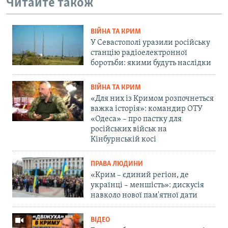
Читайте також
ВІЙНА ТА КРИМ
У Севастополі уразили російську
станцію радіоелектронної
боротьби: якими будуть наслідки
ВІЙНА ТА КРИМ
«Для них із Кримом розпочнеться
важка історія»: командир ОТУ
«Одеса» – про пастку для
російських військ на
Кінбурнській косі
ПРАВА ЛЮДИНИ
«Крим – єдиний регіон, де
українці – меншість»: дискусія
навколо нової пам'ятної дати
ВІДЕО