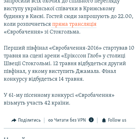
запросили всіх охочих до спільного перегляду
виступу української співачки в Кримському
будинку в Києві. Гостей сюди запрошують до 22.00,
коли розпочнеться
пряма трансляція
«Євробачення» зі Стокгольма.
Перший півфінал «Євробачення-2016» стартував 10
травня на сцені арени «Ерікссон Глоб» у столиці
Швеції Стокгольмі. 12 травня відбудеться другий
півфінал, у якому виступить Джамала. Фінал
конкурсу відбудеться 14 травня.
У 61-му пісенному конкурсі «Євробачення»
візьмуть участь 42 країни.
Поділитись
Читати без VPN
Follow us