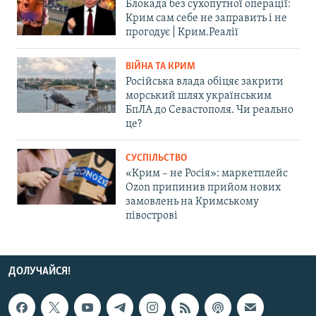
Блокада без сухопутної операції:
Крим сам себе не заправить і не
прогодує | Крим.Реалії
ВІЙНА ТА КРИМ
Російська влада обіцяє закрити
морський шлях українським
БпЛА до Севастополя. Чи реально
це?
СУСПІЛЬСТВО
«Крим – не Росія»: маркетплейс
Ozon припинив прийом нових
замовлень на Кримському
півострові
ДОЛУЧАЙСЯ!