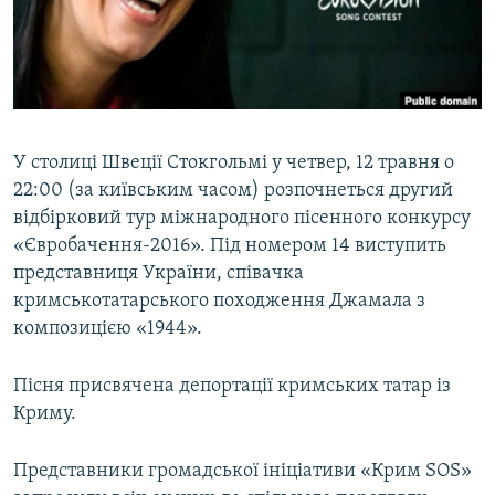
ВІДЕОУРОКИ «ELIFBE»
Русский
СВІДЧЕННЯ ОКУПАЦІЇ
Qırımtatar
УКРАЇНСЬКА ПРОБЛЕМА КРИМУ
ДОЛУЧАЙСЯ!
ІНФОГРАФІКА
У столиці Швеції Стокгольмі у четвер, 12 травня о
22:00 (за київським часом) розпочнеться другий
відбірковий тур міжнародного пісенного конкурсу
Усі сайти RFE/RL
«Євробачення-2016». Під номером 14 виступить
представниця України, співачка
кримськотатарського походження Джамала з
композицією «1944».
Пісня присвячена депортації кримських татар із
Криму.
Представники громадської ініціативи «Крим SOS»