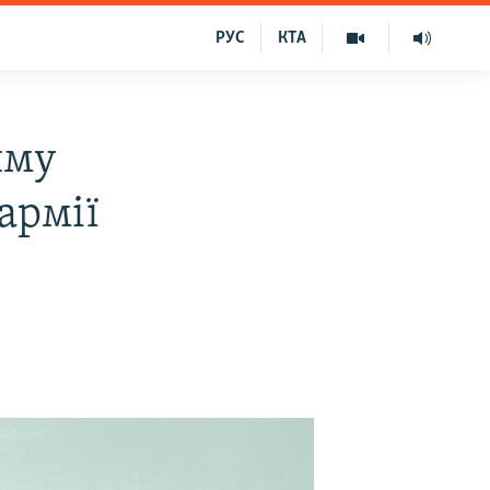
РУС
КТА
иму
армії