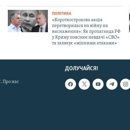
ПОЛІТИКА
«Короткострокова акція
перетворилася на війну на
виснаження»: Як пропаганда РФ
у Криму пояснює невдачі «СВО»
та залякує «мінними атаками»
ДОЛУЧАЙСЯ!
. Про нас