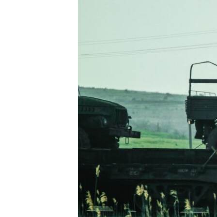
ВІДЕОУРОКИ «ELIFBE»
СВІДЧЕННЯ ОКУПАЦІЇ
УКРАЇНСЬКА ПРОБЛЕМА КРИМУ
ІНФОГРАФІКА