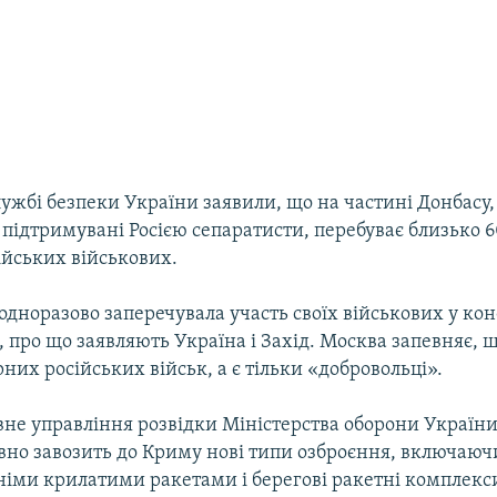
лужбі безпеки України заявили, що на частині Донбасу,
підтримувані Росією сепаратисти, перебуває близько 
ійських військових.
еодноразово заперечувала участь своїх військових у кон
, про що заявляють Україна і Захід. Москва запевняє, 
них російських військ, а є тільки «добровольці».
вне управління розвідки Міністерства оборони України
вно завозить до Криму нові типи озброєння, включаюч
німи крилатими ракетами і берегові ракетні комплекс