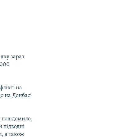
 яку зараз
6000
флікті на
що на Донбасі
 повідомило,
и підводні
и, а також