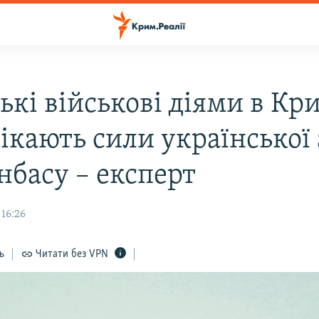
ькі військові діями в Кр
ікають сили української 
нбасу – експерт
 16:26
ь
Читати без VPN