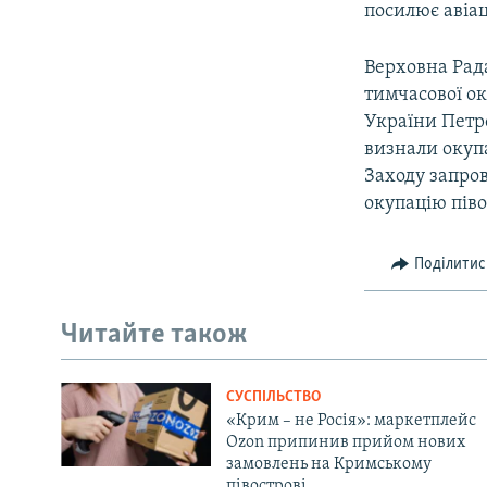
посилює авіа
Верховна Рада
тимчасової ок
України Петр
визнали окупа
Заходу запро
окупацію піво
Поділитис
Читайте також
СУСПІЛЬСТВО
«Крим – не Росія»: маркетплейс
Ozon припинив прийом нових
замовлень на Кримському
півострові