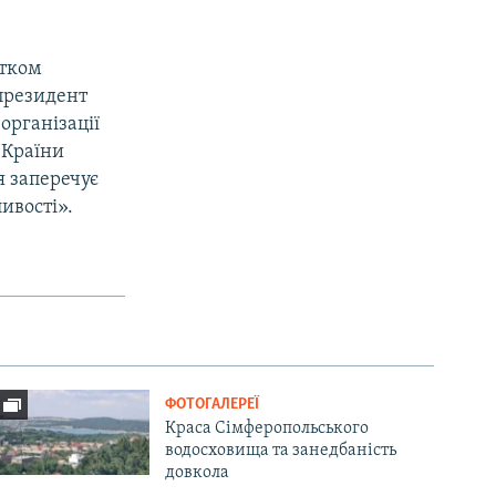
атком
 президент
організації
 Країни
я заперечує
ивості».
ФОТОГАЛЕРЕЇ
Краса Сімферопольського
водосховища та занедбаність
довкола