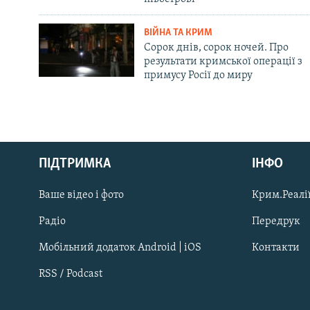
ВІЙНА ТА КРИМ
Сорок днів, сорок ночей. Про
результати кримської операції з
примусу Росії до миру
Русский
ПІДТРИМКА
ІНФО
Qırımtatar
Ваше відео і фото
Крим.Реалії
ДОЛУЧАЙСЯ!
Радіо
Передрук
Мобільний додаток Android | iOS
Контакти
RSS / Podcast
Усі сайти RFE/RL