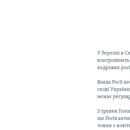
У березні в С
контролюють 
кадрових рос
Влада Росії н
сході України
немає регуляр
3 травня Голо
що Росія акти
човни з новіт