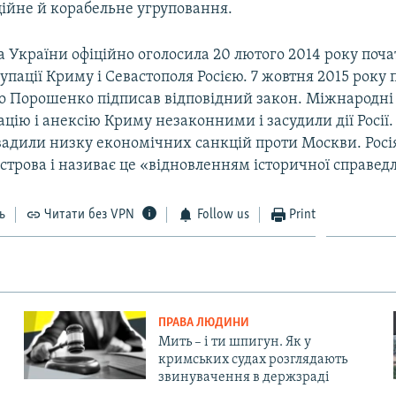
ційне й корабельне угруповання.
 України офіційно оголосила 20 лютого 2014 року поч
упації Криму і Севастополя Росією. 7 жовтня 2015 року
о Порошенко підписав відповідний закон. Міжнародні 
цію і анексію Криму незаконними і засудили дії Росії.
вадили низку економічних санкцій проти Москви. Росі
строва і називає це «відновленням історичної справедл
ь
Читати без VPN
Follow us
Print
ПРАВА ЛЮДИНИ
Мить – і ти шпигун. Як у
кримських судах розглядають
звинувачення в держзраді