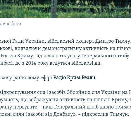
хівне фото
овної Ради України, військовий експерт Дмитро Тимчу
ськові, виявляючи демонстративну активність на півно
Росією Криму, відволікають увагу Генерального штабу 
нбасі, де з 2014 року ведуться військові дії.
азав у ранковому ефірі
Радіо Крим.Реалії
.
відхрещування сил і засобів Збройних сил України на
зуміють, що зображуючи активність на півночі Криму,
аїну нервувати – наш Генеральний штаб давно тримаєт
 певні сили і засоби від Донбасу», – підкреслив Тимчук.