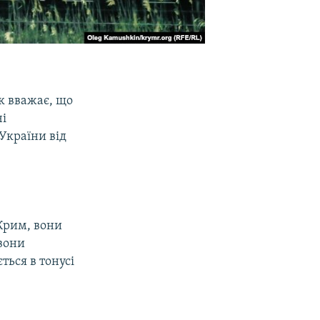
к вважає, що
чі
України від
 Крим, вони
 вони
ься в тонусі