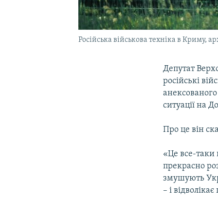
Російська військова техніка в Криму, ар
Депутат Верх
російські вій
анексованого 
ситуації на До
Про це він ск
«Це все-таки 
прекрасно ро
змушують Укр
– і відволікає