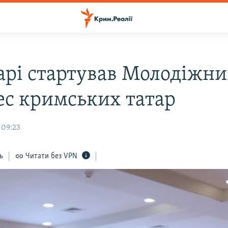
арі стартував Молодіжн
ес кримських татар
 09:23
ь
Читати без VPN