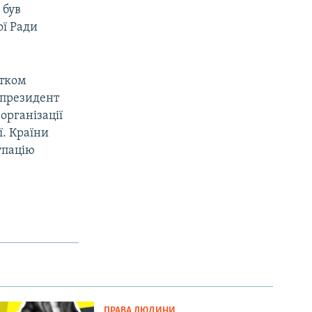
 був
ої Ради
атком
у президент
організації
ї. Країни
упацію
ПРАВА ЛЮДИНИ