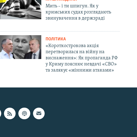
Мить – і ти шпигун. Як у
кримських судах розглядають
звинувачення в держзраді
ПОЛІТИКА
«Короткострокова акція
перетворилася на війну на
виснаження»: Як пропаганда РФ
у Криму пояснює невдачі «СВО»
та залякує «мінними атаками»