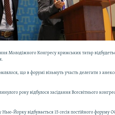
ння Молодіжного Конгресу кримських татар відбудетьс
я.
млялося, що в форумі візьмуть участь делегати з анек
.
минулого року відбулося засідання Всесвітнього конгр
 Нью-Йорку відбувається 15 сесія постійного форуму О