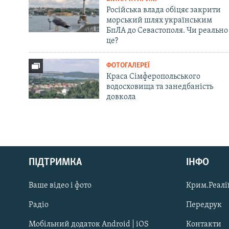
Російська влада обіцяє закрити
морський шлях українським
БпЛА до Севастополя. Чи реально
це?
ФОТОГАЛЕРЕЇ
Краса Сімферопольського
водосховища та занедбаність
довкола
Русский
ПІДТРИМКА
ІНФО
Qırımtatar
Ваше відео і фото
Крим.Реалії
ДОЛУЧАЙСЯ!
Радіо
Передрук
Мобільний додаток Android | iOS
Контакти