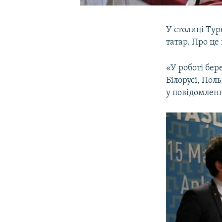
У столиці Ту
татар. Про ц
«У роботі бере
Білорусі, Пол
у повідомленн