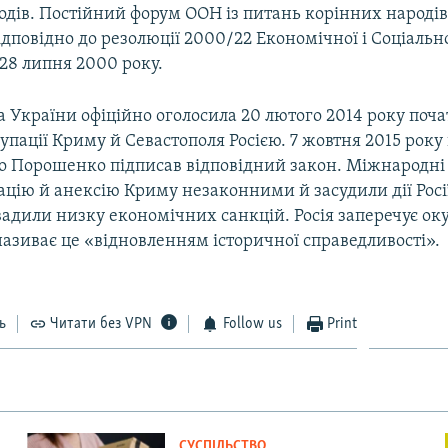
одів. Постійний форум ООН із питань корінних народів
дповідно до резолюції 2000/22 Економічної і Соціальн
28 липня 2000 року.
 України офіційно оголосила 20 лютого 2014 року поч
упації Криму й Севастополя Росією. 7 жовтня 2015 рок
о Порошенко підписав відповідний закон. Міжнародні 
цію й анексію Криму незаконними й засудили дії Росі
вадили низку економічних санкцій. Росія заперечує ок
називає це «відновленням історичної справедливості».
ь
Читати без VPN
Follow us
Print
СУСПІЛЬСТВО