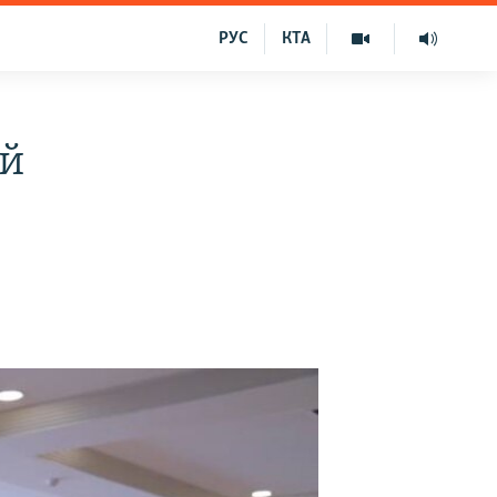
РУС
КТА
ий