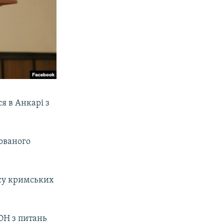
я в Анкарі з
сованого
есу кримських
ОН з питань