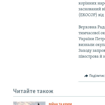
корінних нар
заснований ві
(ЕКОСОР) від 
Верховна Рада
тимчасової ок
України Петр
визнали окупа
Заходу запро
півострова й 
Поділитис
Читайте також
ВІЙНА ТА КРИМ