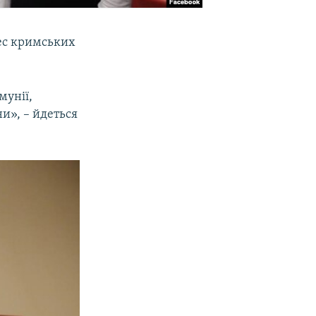
рес кримських
мунії,
и», – йдеться