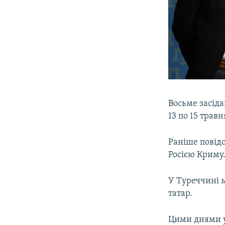
Восьме засіда
13 по 15 травн
Раніше повідо
Росією Криму
У Туреччині 
татар.
Цими днями у