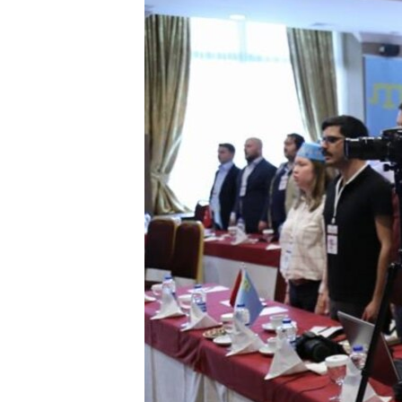
ВІДЕОУРОКИ «ELIFBE»
СВІДЧЕННЯ ОКУПАЦІЇ
УКРАЇНСЬКА ПРОБЛЕМА КРИМУ
ІНФОГРАФІКА