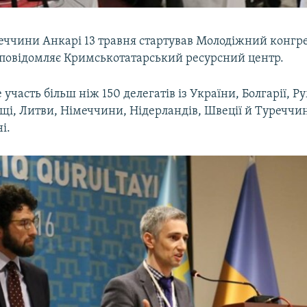
реччини Анкарі 13 травня стартував Молодіжний конг
е повідомляє Кримськотатарський ресурсний центр.
 участь більш ніж 150 делегатів із України, Болгарії, Ру
ьщі, Литви, Німеччини, Нідерландів, Швеції й Туреччин
і.