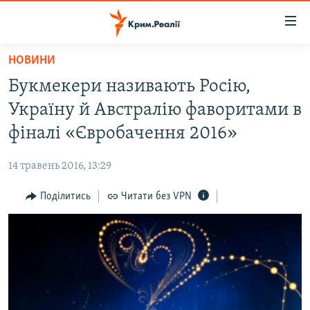
Доступність
посилання
Перейти
НОВИНИ
до
НОВИНИ
Букмекери називають Росію,
основного
ВОДА.КРИМ
матеріалу
Україну й Австралію фаворитами в
ВІДЕО ТА ФОТО
Перейти
фіналі «Євробачення 2016»
до
ПОЛІТИКА
основної
14 травень 2016, 13:29
БЛОГИ
навігації
Перейти
Поділитись
Читати без VPN
ПОГЛЯД
до
ІНТЕРВ'Ю
пошуку
ВСЕ ЗА ДЕНЬ
СПЕЦПРОЕКТИ
ЯК ОБІЙТИ БЛОКУВАННЯ
ДЕПОРТАЦІЯ