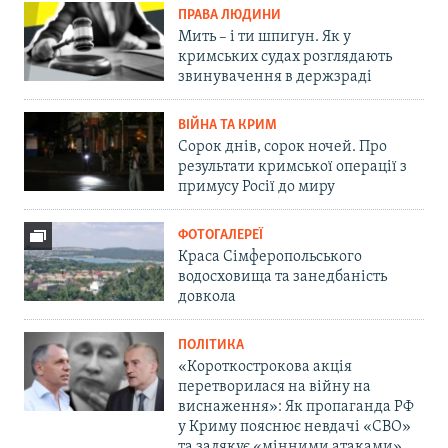
ПРАВА ЛЮДИНИ
Мить – і ти шпигун. Як у
кримських судах розглядають
звинувачення в держзраді
ВІЙНА ТА КРИМ
Сорок днів, сорок ночей. Про
результати кримської операції з
примусу Росії до миру
ФОТОГАЛЕРЕЇ
Краса Сімферопольського
водосховища та занедбаність
довкола
ПОЛІТИКА
«Короткострокова акція
перетворилася на війну на
виснаження»: Як пропаганда РФ
у Криму пояснює невдачі «СВО»
та залякує «мінними атаками»