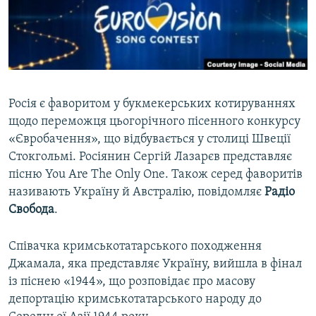
ВІДЕОУРОКИ «ELIFBE»
Русский
СВІДЧЕННЯ ОКУПАЦІЇ
Qırımtatar
УКРАЇНСЬКА ПРОБЛЕМА КРИМУ
ДОЛУЧАЙСЯ!
ІНФОГРАФІКА
Росія є фаворитом у букмекерських котируваннях
щодо переможця цьогорічного пісенного конкурсу
«Євробачення», що відбувається у столиці Швеції
Усі сайти RFE/RL
Стокгольмі. Росіянин Сергій Лазарєв представляє
пісню You Are The Only One. Також серед фаворитів
називають Україну й Австралію, повідомляє
Радіо
Свобода
.
Співачка кримськотатарського походження
Джамала, яка представляє Україну, вийшла в фінал
із піснею «1944», що розповідає про масову
депортацію кримськотатарського народу до