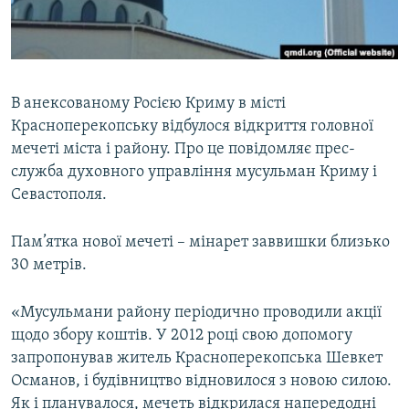
ВІДЕОУРОКИ «ELIFBE»
Русский
СВІДЧЕННЯ ОКУПАЦІЇ
Qırımtatar
УКРАЇНСЬКА ПРОБЛЕМА КРИМУ
В анексованому Росією Криму в місті
ДОЛУЧАЙСЯ!
ІНФОГРАФІКА
Красноперекопську відбулося відкриття головної
мечеті міста і району. Про це повідомляє прес-
служба духовного управління мусульман Криму і
Севастополя.
Усі сайти RFE/RL
Пам’ятка нової мечеті – мінарет заввишки близько
30 метрів.
«Мусульмани району періодично проводили акції
щодо збору коштів. У 2012 році свою допомогу
запропонував житель Красноперекопська Шевкет
Османов, і будівництво відновилося з новою силою.
Як і планувалося, мечеть відкрилася напередодні