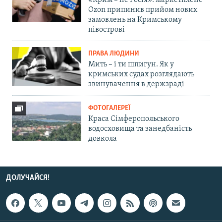
«Крим – не Росія»: маркетплейс
Ozon припинив прийом нових
замовлень на Кримському
півострові
ПРАВА ЛЮДИНИ
Мить – і ти шпигун. Як у
кримських судах розглядають
звинувачення в держзраді
ФОТОГАЛЕРЕЇ
Краса Сімферопольського
водосховища та занедбаність
довкола
ДОЛУЧАЙСЯ!