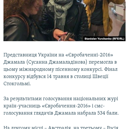
Представниця України на «Євробаченні-2016»
Джамала (Сусанна Джамаладінова) перемогла в
цьому міжнародному пісенному конкурсі. Фінал
конкурсу відбувся 14 травня в столиці Швеції
Стокгольмі.
За результатами голосування національних журі
країн-учасниць «Євробачення-2016» і смс-
голосування глядачів Джамала набрала 534 бали.
На другому місці – Австралія, на третьому – Росія.