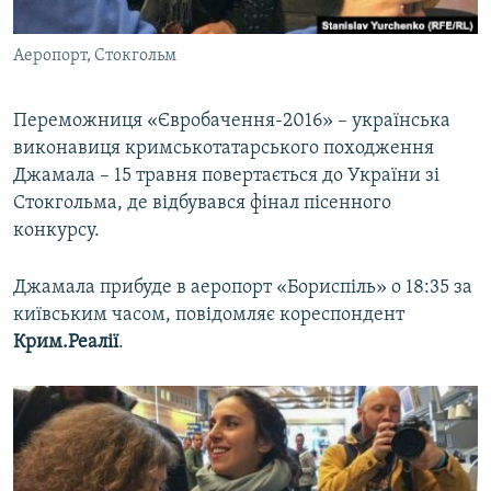
ВІДЕОУРОКИ «ELIFBE»
Русский
Аеропорт, Стокгольм
СВІДЧЕННЯ ОКУПАЦІЇ
Qırımtatar
УКРАЇНСЬКА ПРОБЛЕМА КРИМУ
Переможниця «Євробачення-2016» – українська
ДОЛУЧАЙСЯ!
ІНФОГРАФІКА
виконавиця кримськотатарського походження
Джамала – 15 травня повертається до України зі
Стокгольма, де відбувався фінал пісенного
конкурсу.
Усі сайти RFE/RL
Джамала прибуде в аеропорт «Бориспіль» о 18:35 за
київським часом, повідомляє кореспондент
Крим.Реалії
.