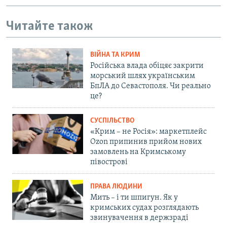
Читайте також
ВІЙНА ТА КРИМ
Російська влада обіцяє закрити
морський шлях українським
БпЛА до Севастополя. Чи реально
це?
СУСПІЛЬСТВО
«Крим – не Росія»: маркетплейс
Ozon припинив прийом нових
замовлень на Кримському
півострові
ПРАВА ЛЮДИНИ
Мить – і ти шпигун. Як у
кримських судах розглядають
звинувачення в держзраді