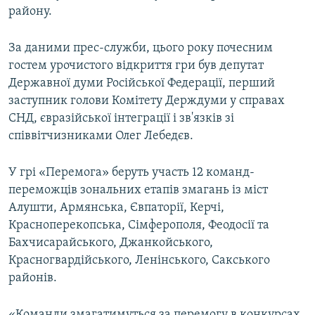
району.
ВІДЕОУРОКИ «ELIFBE»
Русский
СВІДЧЕННЯ ОКУПАЦІЇ
За даними прес-служби, цього року почесним
Qırımtatar
УКРАЇНСЬКА ПРОБЛЕМА КРИМУ
гостем урочистого відкриття гри був депутат
Державної думи Російської Федерації, перший
ДОЛУЧАЙСЯ!
ІНФОГРАФІКА
заступник голови Комітету Держдуми у справах
СНД, євразійської інтеграції і зв'язків зі
співвітчизниками Олег Лебедєв.
Усі сайти RFE/RL
У грі «Перемога» беруть участь 12 команд-
переможців зональних етапів змагань із міст
Алушти, Армянська, Євпаторії, Керчі,
Красноперекопська, Сімферополя, Феодосії та
Бахчисарайського, Джанкойського,
Красногвардійського, Ленінського, Сакського
районів.
«Команди змагатимуться за перемогу в конкурсах