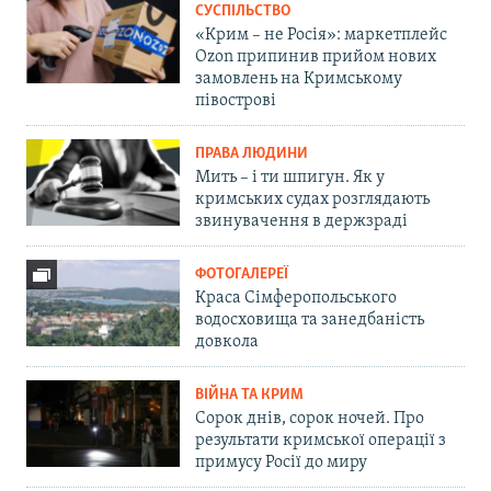
СУСПІЛЬСТВО
«Крим – не Росія»: маркетплейс
Ozon припинив прийом нових
замовлень на Кримському
півострові
ПРАВА ЛЮДИНИ
Мить – і ти шпигун. Як у
кримських судах розглядають
звинувачення в держзраді
ФОТОГАЛЕРЕЇ
Краса Сімферопольського
водосховища та занедбаність
довкола
ВІЙНА ТА КРИМ
Сорок днів, сорок ночей. Про
результати кримської операції з
примусу Росії до миру