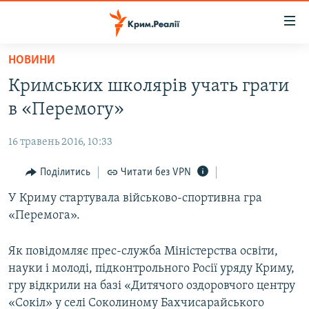
Доступність
посилання
Перейти
НОВИНИ
до
НОВИНИ
Кримських школярів учать грати
основного
ВОДА.КРИМ
матеріалу
в «Перемогу»
ВІДЕО ТА ФОТО
Перейти
до
16 травень 2016, 10:33
ПОЛІТИКА
основної
БЛОГИ
Поділитись
Читати без VPN
навігації
Перейти
ПОГЛЯД
У Криму стартувала військово-спортивна гра
до
«Перемога».
ІНТЕРВ'Ю
пошуку
ВСЕ ЗА ДЕНЬ
Як повідомляє прес-служба Міністерства освіти,
науки і молоді, підконтрольного Росії уряду Криму,
СПЕЦПРОЕКТИ
гру відкрили на базі «Дитячого оздоровчого центру
ЯК ОБІЙТИ БЛОКУВАННЯ
ДЕПОРТАЦІЯ
«Сокіл» у селі Соколиному Бахчисарайського