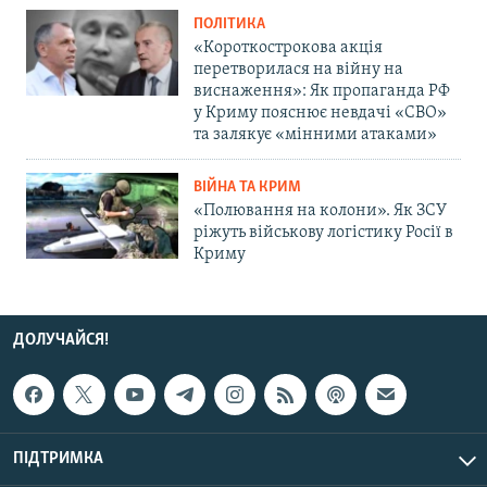
ПОЛІТИКА
«Короткострокова акція
перетворилася на війну на
виснаження»: Як пропаганда РФ
у Криму пояснює невдачі «СВО»
та залякує «мінними атаками»
ВІЙНА ТА КРИМ
«Полювання на колони». Як ЗСУ
ріжуть військову логістику Росії в
Криму
ДОЛУЧАЙСЯ!
ПІДТРИМКА