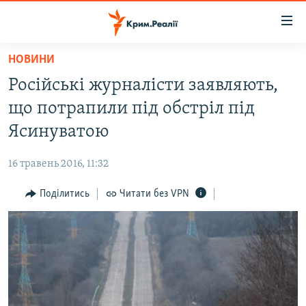
Доступність
посилання
Перейти
НОВИНИ
до
НОВИНИ
Російські журналісти заявляють,
основного
ВОДА.КРИМ
матеріалу
що потрапили під обстріл під
ВІДЕО ТА ФОТО
Перейти
Ясинуватою
до
ПОЛІТИКА
основної
16 травень 2016, 11:32
БЛОГИ
навігації
Перейти
Поділитись
Читати без VPN
ПОГЛЯД
до
ІНТЕРВ'Ю
пошуку
ВСЕ ЗА ДЕНЬ
СПЕЦПРОЕКТИ
ЯК ОБІЙТИ БЛОКУВАННЯ
ДЕПОРТАЦІЯ