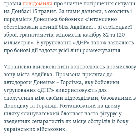
травня
повідомили
про значне погіршення ситуації
на Донбасі 15 травня. За цими даними, з околиць і
передмістя Донецька бойовики «інтенсивно
обстрілювали позиції біля Авдіївки... зі стрілецької
зброї, гранатометів, мінометів калібру 82 та 120
міліметрів». В угрупованні «ДНР» також заявляють
про бойові дії вздовж усієї лінії розмежування.
Українські військові нині контролюють промислову
зону міста Авдіївка. Промзона прилягає до
автодороги Донецьк – Горлівка, яку бойовики
угруповання «ДНР» використовують для
сполучення між своїми підрозділами, базованими в
Донецьку та Горлівці. Розташований на цьому
шляху ясинуватський блокпост часто фігурує у
зведеннях сепаратистів як місце обстрілів із боку
українських військових.