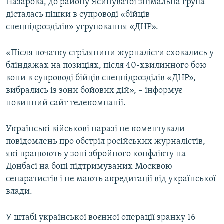
Назарова, до району Ясинуватої знімальна група
дісталась пішки в супроводі «бійців
спецпідрозділів» угруповання «ДНР».
«Після початку стрілянини журналісти сховались у
бліндажах на позиціях, після 40-хвилинного бою
вони в супроводі бійців спецпідрозділів «ДНР»,
вибрались із зони бойових дій», – інформує
новинний сайт телекомпанії.
Українські військові наразі не коментували
повідомлень про обстріл російських журналістів,
які працюють у зоні збройного конфлікту на
Донбасі на боці підтримуваних Москвою
сепаратистів і не мають акредитації від української
влади.
У штабі української воєнної операції зранку 16