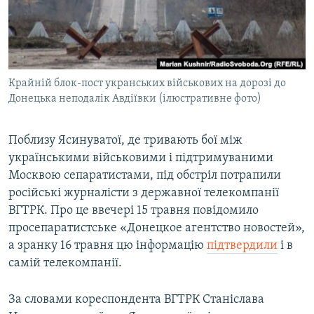
ВІДЕОУРОКИ «ELIFBE»
Русский
СВІДЧЕННЯ ОКУПАЦІЇ
Qırımtatar
УКРАЇНСЬКА ПРОБЛЕМА КРИМУ
Крайній блок-пост укранських військових на дорозі до
ДОЛУЧАЙСЯ!
ІНФОГРАФІКА
Донецька неподалік Авдіївки (ілюстративне фото)
Поблизу Ясинуватої, де тривають бої між
Усі сайти RFE/RL
українськими військовими і підтримуваними
Москвою сепаратистами, під обстріл потрапили
російські журналісти з державної телекомпанії
ВГТРК. Про це ввечері 15 травня повідомило
просепаратистське «Донецкое агентство новостей»,
а зранку 16 травня цю інформацію
підтвердили
і в
самій телекомпанії.
За словами кореспондента ВГТРК Станіслава