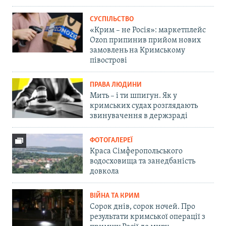
СУСПІЛЬСТВО
«Крим – не Росія»: маркетплейс
Ozon припинив прийом нових
замовлень на Кримському
півострові
ПРАВА ЛЮДИНИ
Мить – і ти шпигун. Як у
кримських судах розглядають
звинувачення в держзраді
ФОТОГАЛЕРЕЇ
Краса Сімферопольського
водосховища та занедбаність
довкола
ВІЙНА ТА КРИМ
Сорок днів, сорок ночей. Про
результати кримської операції з