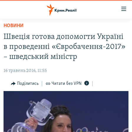
Доступність
посилання
Перейти
НОВИНИ
до
НОВИНИ
Швеція готова допомогти Україні
основного
ВОДА.КРИМ
матеріалу
в проведенні «Євробачення-2017»
ВІДЕО ТА ФОТО
Перейти
– шведський міністр
до
ПОЛІТИКА
основної
16 травень 2016, 11:55
БЛОГИ
навігації
Перейти
Поділитись
Читати без VPN
ПОГЛЯД
до
ІНТЕРВ'Ю
пошуку
ВСЕ ЗА ДЕНЬ
СПЕЦПРОЕКТИ
ЯК ОБІЙТИ БЛОКУВАННЯ
ДЕПОРТАЦІЯ