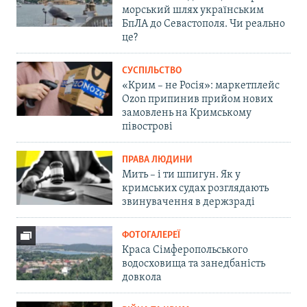
морський шлях українським
БпЛА до Севастополя. Чи реально
це?
СУСПІЛЬСТВО
«Крим – не Росія»: маркетплейс
Ozon припинив прийом нових
замовлень на Кримському
півострові
ПРАВА ЛЮДИНИ
Мить – і ти шпигун. Як у
кримських судах розглядають
звинувачення в держзраді
ФОТОГАЛЕРЕЇ
Краса Сімферопольського
водосховища та занедбаність
довкола