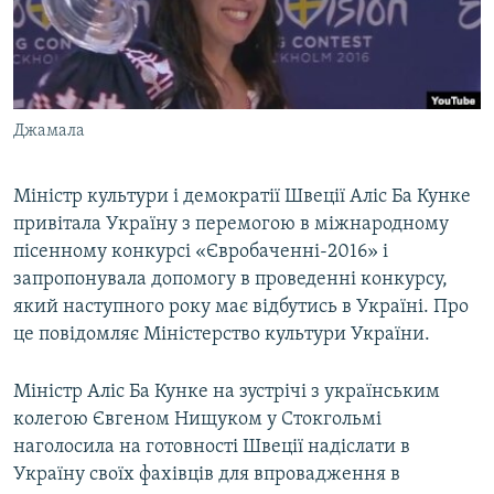
ВІДЕОУРОКИ «ELIFBE»
Русский
СВІДЧЕННЯ ОКУПАЦІЇ
Qırımtatar
УКРАЇНСЬКА ПРОБЛЕМА КРИМУ
Джамала
ДОЛУЧАЙСЯ!
ІНФОГРАФІКА
Міністр культури і демократії Швеції Аліс Ба Кунке
привітала Україну з перемогою в міжнародному
Усі сайти RFE/RL
пісенному конкурсі «Євробаченні-2016» і
запропонувала допомогу в проведенні конкурсу,
який наступного року має відбутись в Україні. Про
це повідомляє Міністерство культури України.
Міністр Аліс Ба Кунке на зустрічі з українським
колегою Євгеном Нищуком у Стокгольмі
наголосила на готовності Швеції надіслати в
Україну своїх фахівців для впровадження в