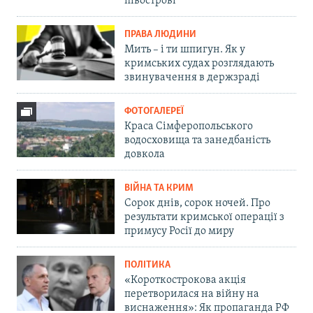
півострові
ПРАВА ЛЮДИНИ
Мить – і ти шпигун. Як у
кримських судах розглядають
звинувачення в держзраді
ФОТОГАЛЕРЕЇ
Краса Сімферопольського
водосховища та занедбаність
довкола
ВІЙНА ТА КРИМ
Сорок днів, сорок ночей. Про
результати кримської операції з
примусу Росії до миру
ПОЛІТИКА
«Короткострокова акція
перетворилася на війну на
виснаження»: Як пропаганда РФ