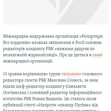
ВІДЕОУРОКИ «ELIFBE»
Русский
СВІДЧЕННЯ ОКУПАЦІЇ
Qırımtatar
УКРАЇНСЬКА ПРОБЛЕМА КРИМУ
ДОЛУЧАЙСЯ!
ІНФОГРАФІКА
Міжнародна недержавна організація «Репортери
без кордонів» назвала звільнення в Росії головни
редакторів холдингу РБК «важким ударом по
Усі сайти RFE/RL
незалежній журналістиці». Про це ідеться в
заяві
міжнародної організації.
13 травня керівництво групи
звільнило
головного
редактора газети РБК Максима Солюса, за ним
пішла шеф-редактор холдингу Єлизавета
Осетинська і головний редактор інформаційного
агентства РБК Роман Баданін. Це сталось після
публікації статті «Напроти «палацу Путіна» під