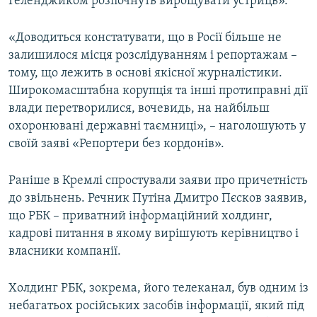
Геленджиком розпочнуть вирощувати устриць».
«Доводиться констатувати, що в Росії більше не
залишилося місця розслідуванням і репортажам –
тому, що лежить в основі якісної журналістики.
Широкомасштабна корупція та інші протиправні дії
влади перетворилися, вочевидь, на найбільш
охоронювані державні таємниці», – наголошують у
своїй заяві «Репортери без кордонів».
Раніше в Кремлі спростували заяви про причетність
до звільнень. Речник Путіна Дмитро Пєсков заявив,
що РБК – приватний інформаційний холдинг,
кадрові питання в якому вирішують керівництво і
власники компанії.
Холдинг РБК, зокрема, його телеканал, був одним із
небагатьох російських засобів інформації, який під