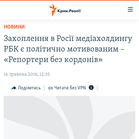
Доступність
посилання
Перейти
НОВИНИ
до
НОВИНИ
Захоплення в Росії медіахолдингу
основного
ВОДА.КРИМ
матеріалу
РБК є політично мотивованим –
ВІДЕО ТА ФОТО
Перейти
«Репортери без кордонів»
до
ПОЛІТИКА
основної
16 травень 2016, 12:35
БЛОГИ
навігації
Перейти
Поділитись
Читати без VPN
ПОГЛЯД
до
ІНТЕРВ'Ю
пошуку
ВСЕ ЗА ДЕНЬ
СПЕЦПРОЕКТИ
ЯК ОБІЙТИ БЛОКУВАННЯ
ДЕПОРТАЦІЯ