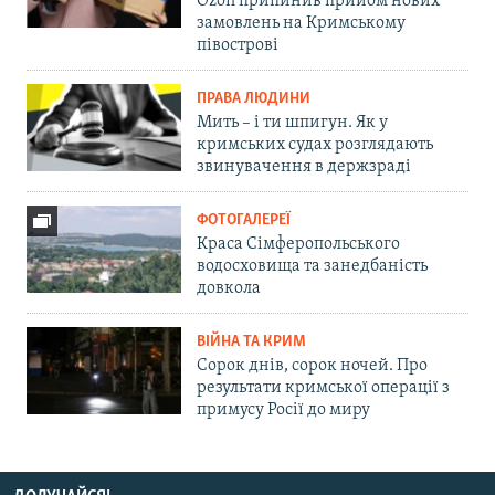
Ozon припинив прийом нових
замовлень на Кримському
півострові
ПРАВА ЛЮДИНИ
Мить – і ти шпигун. Як у
кримських судах розглядають
звинувачення в держзраді
ФОТОГАЛЕРЕЇ
Краса Сімферопольського
водосховища та занедбаність
довкола
ВІЙНА ТА КРИМ
Сорок днів, сорок ночей. Про
результати кримської операції з
примусу Росії до миру