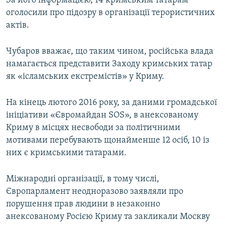
За його інформацією, 14 кримським татарам
оголосили про підозру в організації терористичних
актів.
Чубаров вважає, що таким чином, російська влада
намагається представити Заходу кримських татар
як «ісламських екстремістів» у Криму.
На кінець лютого 2016 року, за даними громадської
ініціативи «Євромайдан SOS», в анексованому
Криму в місцях несвободи за політичними
мотивами перебувають щонайменше 12 осіб, 10 із
них є кримськими татарами.
Міжнародні організації, в тому числі,
Європарламент неодноразово заявляли про
порушення прав людини в незаконно
анексованому Росією Криму та закликали Москву