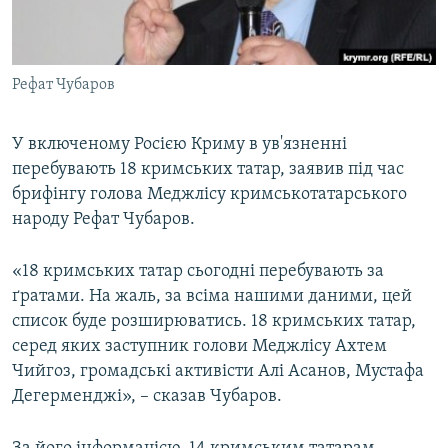
ВІДЕОУРОКИ «ELIFBE»
Русский
СВІДЧЕННЯ ОКУПАЦІЇ
Qırımtatar
Рефат Чубаров
УКРАЇНСЬКА ПРОБЛЕМА КРИМУ
ДОЛУЧАЙСЯ!
ІНФОГРАФІКА
У включеному Росією Криму в ув'язненні
перебувають 18 кримських татар, заявив під час
брифінгу голова Меджлісу кримськотатарського
Усі сайти RFE/RL
народу Рефат Чубаров.
«18 кримських татар сьогодні перебувають за
ґратами. На жаль, за всіма нашими даними, цей
список буде розширюватись. 18 кримських татар,
серед яких заступник голови Меджлісу Ахтем
Чийгоз, громадські активісти Алі Асанов, Мустафа
Дегерменджі», – сказав Чубаров.