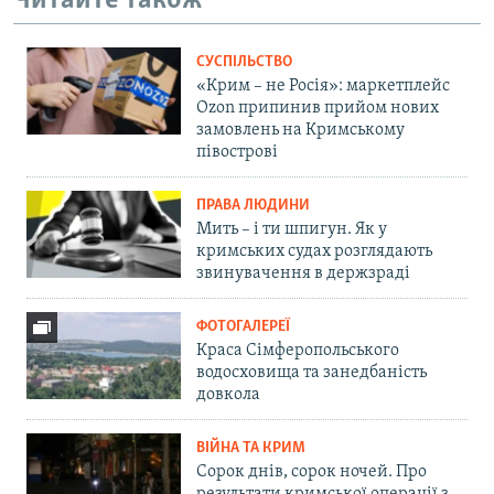
Читайте також
СУСПІЛЬСТВО
«Крим – не Росія»: маркетплейс
Ozon припинив прийом нових
замовлень на Кримському
півострові
ПРАВА ЛЮДИНИ
Мить – і ти шпигун. Як у
кримських судах розглядають
звинувачення в держзраді
ФОТОГАЛЕРЕЇ
Краса Сімферопольського
водосховища та занедбаність
довкола
ВІЙНА ТА КРИМ
Сорок днів, сорок ночей. Про