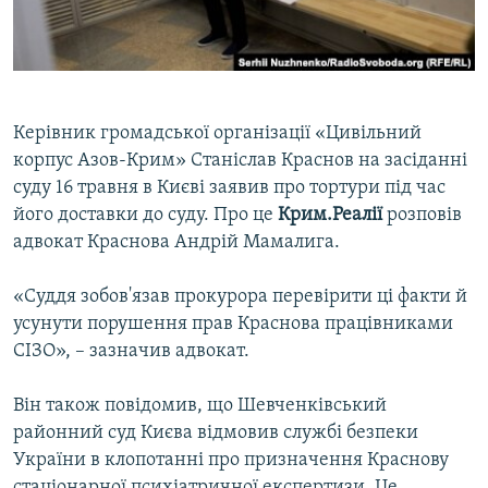
ВІДЕОУРОКИ «ELIFBE»
Русский
СВІДЧЕННЯ ОКУПАЦІЇ
Qırımtatar
УКРАЇНСЬКА ПРОБЛЕМА КРИМУ
Керівник громадської організації «Цивільний
ДОЛУЧАЙСЯ!
ІНФОГРАФІКА
корпус Азов-Крим» Станіслав Краснов на засіданні
суду 16 травня в Києві заявив про тортури під час
його доставки до суду. Про це
Крим.Реалії
розповів
Усі сайти RFE/RL
адвокат Краснова Андрій Мамалига.
«Суддя зобов'язав прокурора перевірити ці факти й
усунути порушення прав Краснова працівниками
СІЗО», – зазначив адвокат.
Він також повідомив, що Шевченківський
районний суд Києва відмовив службі безпеки
України в клопотанні про призначення Краснову
стаціонарної психіатричної експертизи. Це