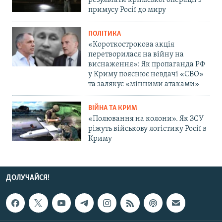
результати кримської операції з
примусу Росії до миру
ПОЛІТИКА
«Короткострокова акція
перетворилася на війну на
виснаження»: Як пропаганда РФ
у Криму пояснює невдачі «СВО»
та залякує «мінними атаками»
ВІЙНА ТА КРИМ
«Полювання на колони». Як ЗСУ
ріжуть військову логістику Росії в
Криму
ДОЛУЧАЙСЯ!