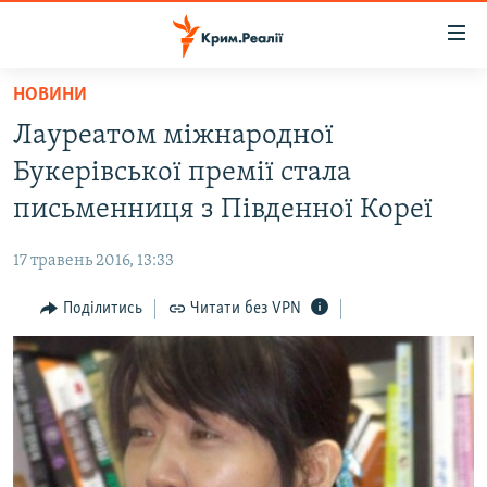
Доступність
посилання
Перейти
НОВИНИ
до
НОВИНИ
Лауреатом міжнародної
основного
ВОДА.КРИМ
матеріалу
Букерівської премії стала
ВІДЕО ТА ФОТО
Перейти
письменниця з Південної Кореї
до
ПОЛІТИКА
основної
17 травень 2016, 13:33
БЛОГИ
навігації
Перейти
Поділитись
Читати без VPN
ПОГЛЯД
до
ІНТЕРВ'Ю
пошуку
ВСЕ ЗА ДЕНЬ
СПЕЦПРОЕКТИ
ЯК ОБІЙТИ БЛОКУВАННЯ
ДЕПОРТАЦІЯ