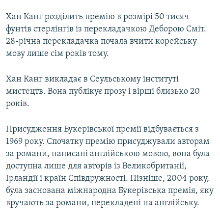
Хан Канг розділить премію в розмірі 50 тисяч
фунтів стерлінгів із перекладачкою Деборою Сміт.
28-річна перекладачка почала вчити корейську
мову лише сім років тому.
Хан Канг викладає в Сеульському інституті
мистецтв. Вона публікує прозу і вірші близько 20
років.
Присудження Букерівської премії відбувається з
1969 року. Спочатку премію присуджували авторам
за романи, написані англійською мовою, вона була
доступна лише для авторів із Великобританії,
Ірландії і країн Співдружності. Пізніше, 2004 року,
була заснована міжнародна Букерівська премія, яку
вручають за романи, перекладені на англійську.