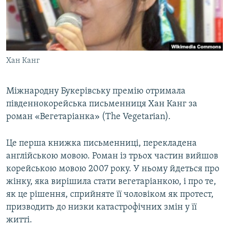
ВІДЕОУРОКИ «ELIFBE»
Русский
СВІДЧЕННЯ ОКУПАЦІЇ
Qırımtatar
УКРАЇНСЬКА ПРОБЛЕМА КРИМУ
Хан Канг
ДОЛУЧАЙСЯ!
ІНФОГРАФІКА
Міжнародну Букерівську премію отримала
південнокорейська письменниця Хан Канг за
Усі сайти RFE/RL
роман «Вегетаріанка» (The Vegetarian).
Це перша книжка письменниці, перекладена
англійською мовою. Роман із трьох частин вийшов
корейською мовою 2007 року. У ньому йдеться про
жінку, яка вирішила стати вегетаріанкою, і про те,
як це рішення, сприйняте її чоловіком як протест,
призводить до низки катастрофічних змін у її
житті.