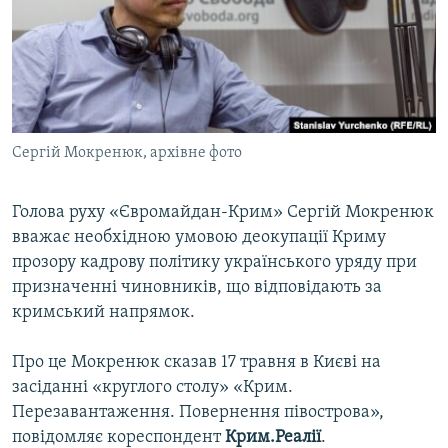
ВІДЕОУРОКИ «ELIFBE»
Русский
СВІДЧЕННЯ ОКУПАЦІЇ
Qırımtatar
УКРАЇНСЬКА ПРОБЛЕМА КРИМУ
ДОЛУЧАЙСЯ!
ІНФОГРАФІКА
Сергій Мокренюк, архівне фото
Голова руху «Євромайдан-Крим» Сергій Мокренюк
Усі сайти RFE/RL
вважає необхідною умовою деокупації Криму
прозору кадрову політику українського уряду при
призначенні чиновників, що відповідають за
кримський напрямок.
Про це Мокренюк сказав 17 травня в Києві на
засіданні «круглого столу» «Крим.
Перезавантаження. Повернення півострова»,
повідомляє кореспондент
Крим.Реалії
.