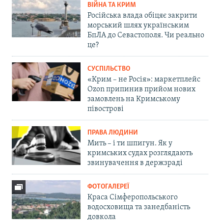
ВІЙНА ТА КРИМ
Російська влада обіцяє закрити
морський шлях українським
БпЛА до Севастополя. Чи реально
це?
СУСПІЛЬСТВО
«Крим – не Росія»: маркетплейс
Ozon припинив прийом нових
замовлень на Кримському
півострові
ПРАВА ЛЮДИНИ
Мить – і ти шпигун. Як у
кримських судах розглядають
звинувачення в держзраді
ФОТОГАЛЕРЕЇ
Краса Сімферопольського
водосховища та занедбаність
довкола