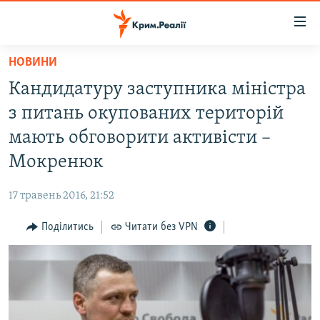
Доступність
посилання
Перейти
НОВИНИ
до
НОВИНИ
Кандидатуру заступника міністра
основного
ВОДА.КРИМ
матеріалу
з питань окупованих територій
ВІДЕО ТА ФОТО
Перейти
мають обговорити активісти –
до
ПОЛІТИКА
Мокренюк
основної
БЛОГИ
навігації
17 травень 2016, 21:52
Перейти
ПОГЛЯД
до
Поділитись
Читати без VPN
ІНТЕРВ'Ю
пошуку
ВСЕ ЗА ДЕНЬ
СПЕЦПРОЕКТИ
ЯК ОБІЙТИ БЛОКУВАННЯ
ДЕПОРТАЦІЯ