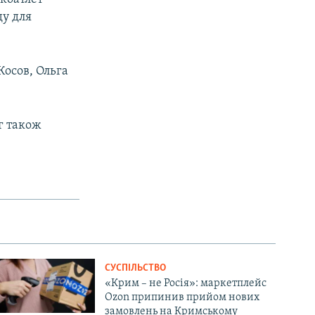
ду для
Косов, Ольга
г також
СУСПІЛЬСТВО
«Крим – не Росія»: маркетплейс
Ozon припинив прийом нових
замовлень на Кримському