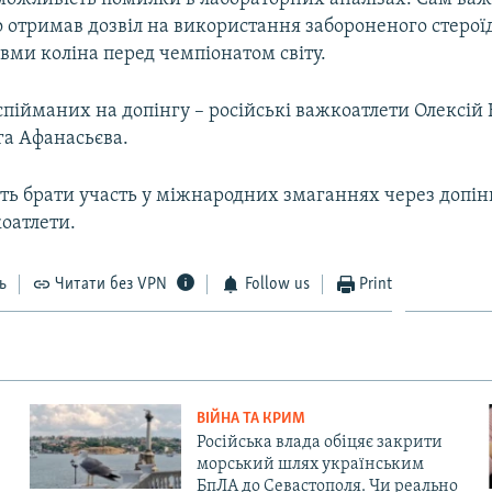
 отримав дозвіл на використання забороненого стерої
вми коліна перед чемпіонатом світу.
пійманих на допінгу – російські важкоатлети Олексій 
га Афанасьєва.
ть брати участь у міжнародних змаганнях через допін
коатлети.
ь
Читати без VPN
Follow us
Print
ВІЙНА ТА КРИМ
Російська влада обіцяє закрити
морський шлях українським
БпЛА до Севастополя. Чи реально