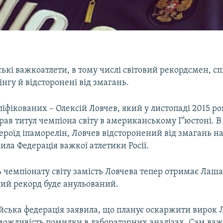
ькі важкоатлети, в тому числі світовий рекордсмен, сп
нгу й відсторонені від змагань.
іфікованих – Олексій Ловчев, який у листопаді 2015 ро
ав титул чемпіона світу в американському Г’юстоні. В 
роїд іпаморелін, Ловчев відсторонений від змагань н
ила Федерація важкої атлетики Росії.
 чемпіонату світу замість Ловчева тепер отримає Лаша
товий рекорд буде анульований.
йська федерація заявила, що планує оскаржити вирок Л
можливість помилки в лабораторних аналізах. Сам важ