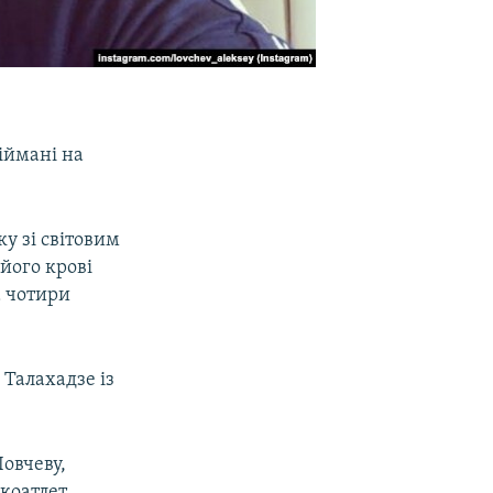
іймані на
ку зі світовим
його крові
а чотири
 Талахадзе із
овчеву,
коатлет