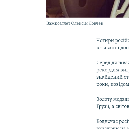
Важкоатлет Олексій Ловчев
Чотири російс
вживанні допі
Серед дисквал
рекордом вигр
знайдений сте
роки, повідом
Золоту медаль
Грузії, а сві
Водночас росі
вказуючи на 