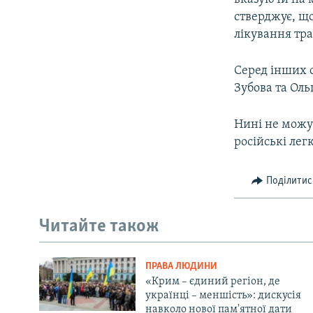
стверджує, що
лікування тра
Серед інших с
Зубова та Оль
Нині не можу
російські лег
Поділитис
Читайте також
ПРАВА ЛЮДИНИ
«Крим – єдиний регіон, де
українці – меншість»: дискусія
навколо нової пам'ятної дати