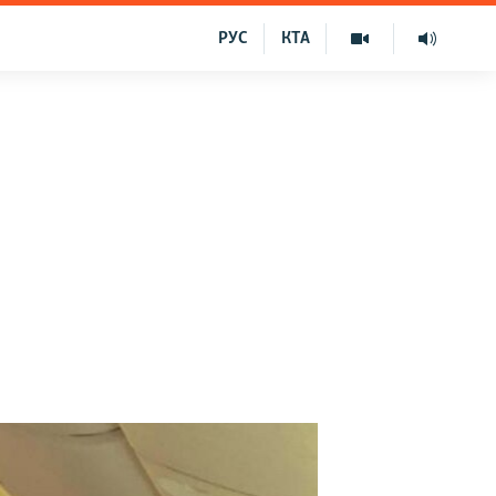
РУС
КТА