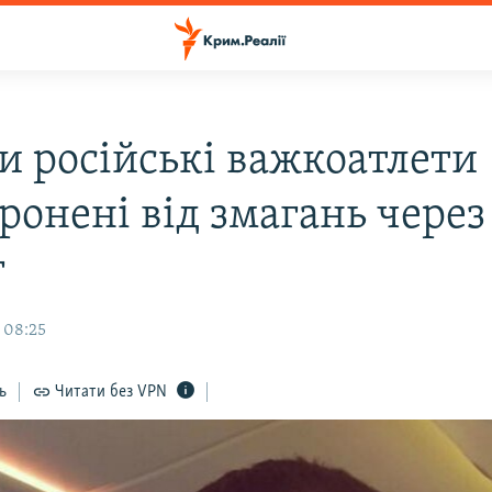
и російські важкоатлети
ронені від змагань через
г
 08:25
ь
Читати без VPN