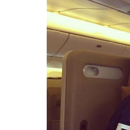
ВІДЕОУРОКИ «ELIFBE»
СВІДЧЕННЯ ОКУПАЦІЇ
УКРАЇНСЬКА ПРОБЛЕМА КРИМУ
ІНФОГРАФІКА